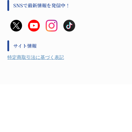
事前対策
分離・分析ロシ
SNSで最新情報を発信中！
撹拌機 ２
初期活動・対策本部
滅菌、消毒、衛生機器・用品
看護、介護用品
避難生活
薬災防止機器
救急
非常用食料品
金属、ホーロー容器・バット類
風水害対策用品
金属・樹脂実験必需１
防災備蓄セット
金属・樹脂実験必需２
防犯用品・その他
サイト情報
健康機器・用品
検査・計測
特定商取引法に基づく表記
検査用品
光学・オペクト製品１
光学・ルーペ製品２
公害・環境機器
工具類
事務・受付
事務用品・ＯＡデスク
実験室設備
収納
処置・手術