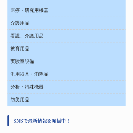
オフィス作業用品
医療・研究用機器
ウエアー
介護用品
タイマー・電気器具
介護・リハビリ
チューブコネクタ素材
看護、介護用品
テープ・ラベル・紙製
院内感染防止、空気清浄器類
教育用品
デシケーター類
介護・リハビリ
ベット周辺
ノート・紙製品
救急
実験室設備
ベンチ無菌ドラフト
健康機器・用品
安全保護用品 １
コンテナー保温容器
汎用器具・消耗品
事務・受付
院内感染防止、空気清浄器類
ワゴン・チェアー運搬
処置・手術
テープ・ラベル・紙製
運搬
工具類
分析・特殊機器
中材・滅菌・洗浄
安全保護用品 １
遠心器
事務用品・ＯＡデスク
病院関連商品
検査用品
金属・樹脂実験必需２
温度・湿度管理機器
防災用品
清掃用品
光学・ルーペ製品２
樹脂容器各種
加圧・減圧・油ポンプ
感染対策用品
公害・環境機器
保護・手袋・ウエア２
介護・リハビリ
事前対策
分離・分析ロシ
SNSで最新情報を発信中！
撹拌機 ２
初期活動・対策本部
滅菌、消毒、衛生機器・用品
看護、介護用品
避難生活
薬災防止機器