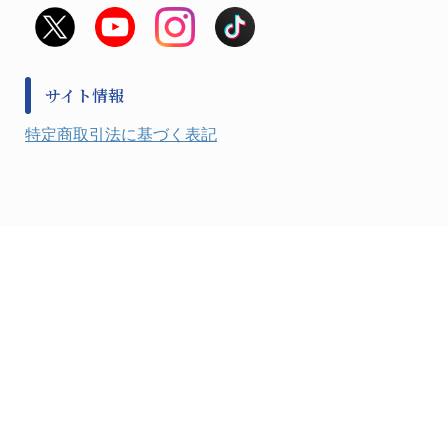
救急
非常用食料品
金属、ホーロー容器・バット類
風水害対策用品
金属・樹脂実験必需１
防災備蓄セット
金属・樹脂実験必需２
防犯用品・その他
サイト情報
健康機器・用品
検査・計測
特定商取引法に基づく表記
検査用品
光学・オペクト製品１
光学・ルーペ製品２
公害・環境機器
工具類
事務・受付
事務用品・ＯＡデスク
実験室設備
収納
処置・手術
硝子・樹脂量器類
硝子器具・機器類
診察・計測