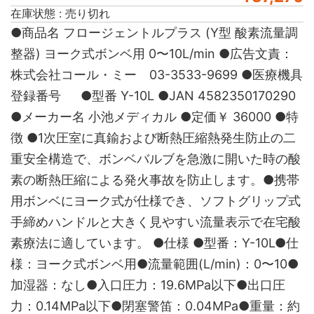
在庫状態 : 売り切れ
●商品名 フロージェントルプラス (Y型 酸素流量調
整器) ヨーク式ボンベ用 0〜10L/min ●広告文責：
株式会社コール・ミー 03-3533-9699 ●医療機具
登録番号 ●型番 Y-10L ●JAN 4582350170290
●メーカー名 小池メディカル ●定価￥ 36000 ●特
徴 ●1次圧室に真鍮および断熱圧縮熱発生防止の二
重安全構造で、ボンベバルブを急激に開いた時の酸
素の断熱圧縮による発火事故を防止します。●携帯
用ボンベにヨーク式が仕様でき、ソフトグリップ式
手締めハンドルと大きく見やすい流量表示で在宅酸
素療法に適しています。 ●仕様 ●型番：Y-10L●仕
様：ヨーク式ボンベ用●流量範囲(L/min)：0〜10●
加湿器：なし●入口圧力：19.6MPa以下●出口圧
力：0.14MPa以下●閉塞警笛：0.04MPa●重量：約