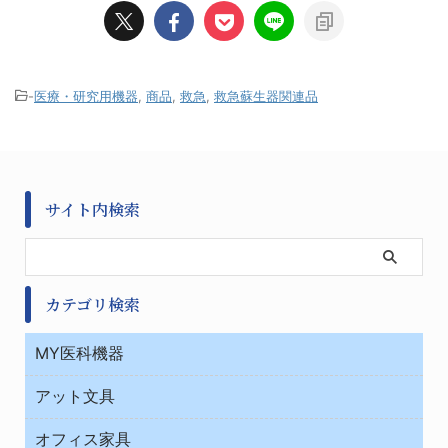
-
医療・研究用機器
,
商品
,
救急
,
救急蘇生器関連品
サイト内検索
カテゴリ検索
MY医科機器
診察・診断
アット文具
病棟
ＯＡ・パソコン用品
与薬・調剤薬局
オフィス家具