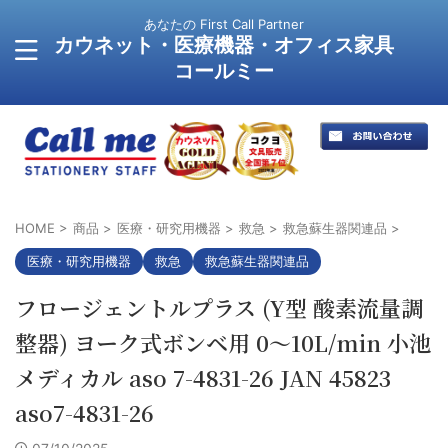
あなたの First Call Partner
カウネット・医療機器・オフィス家具
コールミー
HOME
>
商品
>
医療・研究用機器
>
救急
>
救急蘇生器関連品
>
医療・研究用機器
救急
救急蘇生器関連品
フロージェントルプラス (Y型 酸素流量調
整器) ヨーク式ボンベ用 0〜10L/min 小池
メディカル aso 7-4831-26 JAN 45823
aso7-4831-26