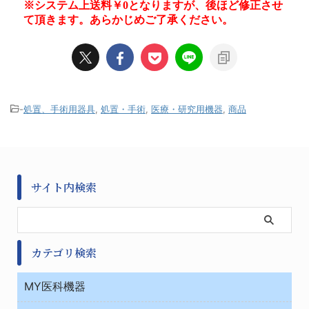
-
処置、手術用器具
,
処置・手術
,
医療・研究用機器
,
商品
サイト内検索
カテゴリ検索
MY医科機器