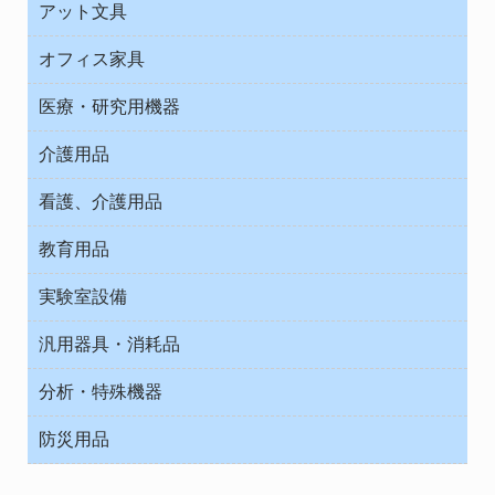
診察・診断
アット文具
病棟
ＯＡ・パソコン用品
与薬・調剤薬局
オフィス家具
オフィス作業用品
医療・研究用機器
ウエアー
介護用品
タイマー・電気器具
介護・リハビリ
チューブコネクタ素材
看護、介護用品
テープ・ラベル・紙製
院内感染防止、空気清浄器類
教育用品
デシケーター類
介護・リハビリ
ベット周辺
ノート・紙製品
救急
実験室設備
ベンチ無菌ドラフト
健康機器・用品
安全保護用品 １
コンテナー保温容器
汎用器具・消耗品
事務・受付
院内感染防止、空気清浄器類
ワゴン・チェアー運搬
処置・手術
テープ・ラベル・紙製
運搬
工具類
分析・特殊機器
中材・滅菌・洗浄
安全保護用品 １
遠心器
事務用品・ＯＡデスク
病院関連商品
検査用品
金属・樹脂実験必需２
温度・湿度管理機器
防災用品
清掃用品
光学・ルーペ製品２
樹脂容器各種
加圧・減圧・油ポンプ
感染対策用品
公害・環境機器
保護・手袋・ウエア２
介護・リハビリ