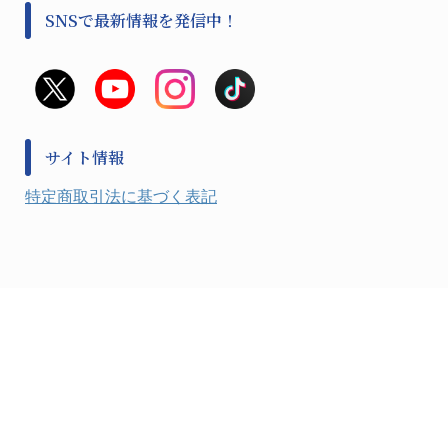
事前対策
分離・分析ロシ
SNSで最新情報を発信中！
撹拌機 ２
初期活動・対策本部
滅菌、消毒、衛生機器・用品
看護、介護用品
避難生活
薬災防止機器
救急
非常用食料品
金属、ホーロー容器・バット類
風水害対策用品
金属・樹脂実験必需１
防災備蓄セット
金属・樹脂実験必需２
防犯用品・その他
サイト情報
健康機器・用品
検査・計測
特定商取引法に基づく表記
検査用品
光学・オペクト製品１
光学・ルーペ製品２
公害・環境機器
工具類
事務・受付
事務用品・ＯＡデスク
実験室設備
収納
処置・手術