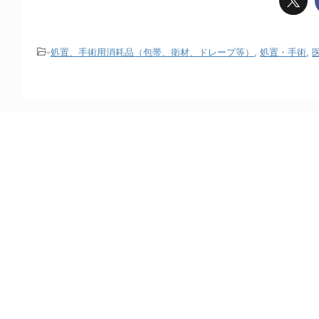
-
処置、手術用消耗品（包帯、衛材、ドレープ等）
,
処置・手術
,