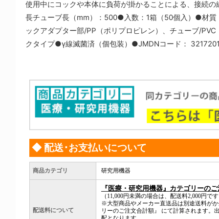
使用中にコックや本体に負荷が掛かることによる、接続の緩
長チューブ長（mm）：500●入数：1箱（50個入）●材
ックアダプター部/PP（ポリプロピレン）、チューブ/PVC
クタイプ●γ線滅菌済（個包装）●JMDNコード： 3217201