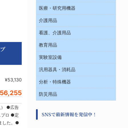
オフィス作業用品
医療・研究用機器
ウエアー
介護用品
タイマー・電気器具
介護・リハビリ
チューブコネクタ素材
看護、介護用品
テープ・ラベル・紙製
院内感染防止、空気清浄器類
教育用品
デシケーター類
ーブ
介護・リハビリ
ベット周辺
ノート・紙製品
救急
実験室設備
ベンチ無菌ドラフト
健康機器・用品
安全保護用品 １
コンテナー保温容器
汎用器具・消耗品
事務・受付
院内感染防止、空気清浄器類
ワゴン・チェアー運搬
処置・手術
¥53,130
テープ・ラベル・紙製
運搬
工具類
分析・特殊機器
中材・滅菌・洗浄
安全保護用品 １
遠心器
事務用品・ＯＡデスク
病院関連商品
56,255
検査用品
金属・樹脂実験必需２
温度・湿度管理機器
防災用品
清掃用品
光学・ルーペ製品２
樹脂容器各種
加圧・減圧・油ポンプ
感染対策用品
公害・環境機器
保護・手袋・ウエア２
入） ●広告
介護・リハビリ
事前対策
分離・分析ロシ
SNSで最新情報を発信中！
撹拌機 ２
ニプロ ●定
初期活動・対策本部
滅菌、消毒、衛生機器・用品
看護、介護用品
ました。●
避難生活
薬災防止機器
救急