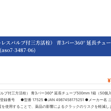
レスバルブ付三方活栓） 青3バー360° 延長チュ
so7-3487-06)
¥
ブ付三方活栓） 青3バー360° 延長チューブ500mm 1箱（50個
番号 ●型番 17525 ●JAN 4987458175251 ●メーカー名 
た材質を使用することで、薬品の影響によるクラックのリスクを軽減し