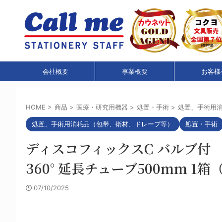
会社概要
事業概要
お客様
HOME
>
商品
>
医療・研究用機器
>
処置・手術
>
処置、手術用
処置、手術用消耗品（包帯、衛材、ドレープ等）
処置・手術
ディスコフィックスC バルブ付 
360° 延長チューブ500mm 1箱（50
07/10/2025