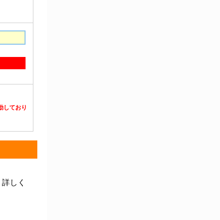
静電対策用品
洗浄機器
洗浄補助
中材・滅菌・洗浄
定温・恒温機器
電気計測機器
投薬
動物・植物実験機器
特殊精密工具
培養機器・容器
汎用科学機器
汎用器具・消耗品
病院関連商品
物性・物理量測定機器
物理・物性測定器
分析・特殊機器
分注・希釈・シリンジ
分離・分析ロシ
粉砕機器・ホモジ