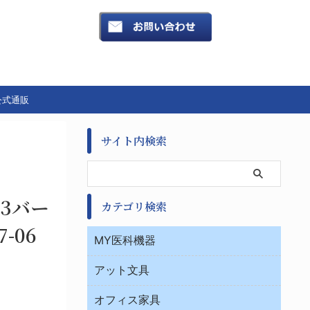
公式通販
サイト内検索
3バー
カテゴリ検索
7-06
MY医科機器
診察・診断
アット文具
病棟
ＯＡ・パソコン用品
与薬・調剤薬局
オフィス家具