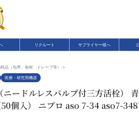
へ
リクルート
サプライヤー様へ
消耗品（包帯、衛材、ドレープ等）
>
医療・研究用機器
（ニードルレスバルブ付三方活栓） 青
個入） ニプロ aso 7-34 aso7-348