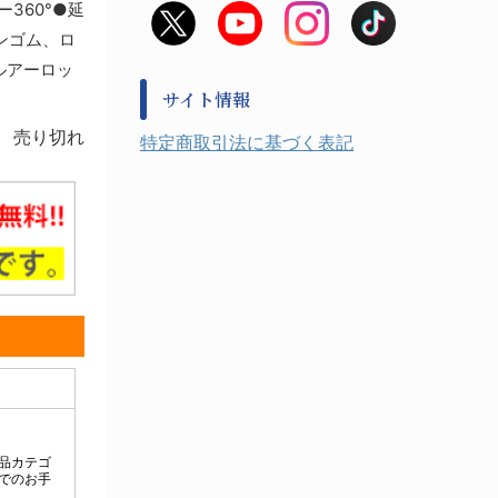
360°●延
非常用食料品
金属、ホーロー容器・バット類
ンゴム、ロ
風水害対策用品
金属・樹脂実験必需１
防災備蓄セット
ルアーロッ
金属・樹脂実験必需２
防犯用品・その他
サイト情報
健康機器・用品
検査・計測
売り切れ
特定商取引法に基づく表記
検査用品
光学・オペクト製品１
光学・ルーペ製品２
公害・環境機器
工具類
事務・受付
事務用品・ＯＡデスク
実験室設備
収納
処置・手術
硝子・樹脂量器類
硝子器具・機器類
診察・計測