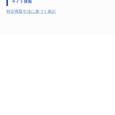
サイト情報
健康機器・用品
検査・計測
特定商取引法に基づく表記
検査用品
光学・オペクト製品１
光学・ルーペ製品２
公害・環境機器
工具類
事務・受付
事務用品・ＯＡデスク
実験室設備
収納
処置・手術
硝子・樹脂量器類
硝子器具・機器類
診察・計測
静電対策用品
洗浄機器
洗浄補助
中材・滅菌・洗浄