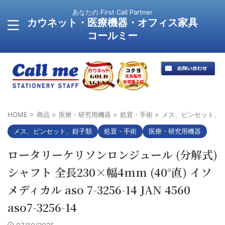
あなたの First Call Partner
カウネット・医療機器・オフィス家具
コールミー
HOME
>
商品
>
医療・研究用機器
>
処置・手術
>
メス、ピンセット、
メス、ピンセット、鉗子類
処置・手術
医療・研究用機器
ロータリーケリソンロンジュール (分解式)
シャフト 全長230×幅4mm (40°直) イソ
メディカル aso 7-3256-14 JAN 4560
aso7-3256-14