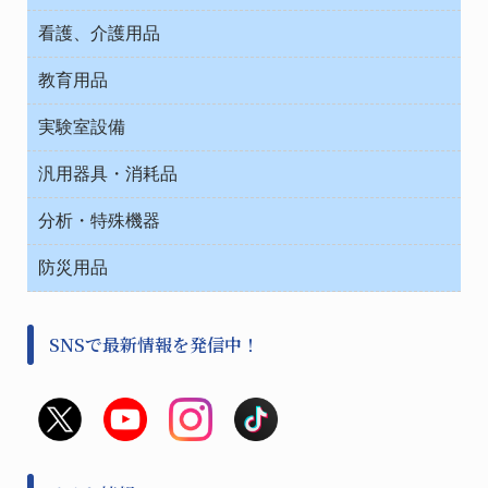
タイマー・電気器具
介護・リハビリ
チューブコネクタ素材
看護、介護用品
テープ・ラベル・紙製
院内感染防止、空気清浄器類
教育用品
デシケーター類
介護・リハビリ
ベット周辺
ノート・紙製品
救急
実験室設備
ベンチ無菌ドラフト
健康機器・用品
安全保護用品 １
コンテナー保温容器
汎用器具・消耗品
事務・受付
院内感染防止、空気清浄器類
ワゴン・チェアー運搬
処置・手術
テープ・ラベル・紙製
運搬
工具類
分析・特殊機器
中材・滅菌・洗浄
安全保護用品 １
遠心器
事務用品・ＯＡデスク
病院関連商品
検査用品
金属・樹脂実験必需２
温度・湿度管理機器
防災用品
清掃用品
光学・ルーペ製品２
樹脂容器各種
加圧・減圧・油ポンプ
感染対策用品
公害・環境機器
保護・手袋・ウエア２
介護・リハビリ
事前対策
分離・分析ロシ
SNSで最新情報を発信中！
撹拌機 ２
初期活動・対策本部
滅菌、消毒、衛生機器・用品
看護、介護用品
避難生活
薬災防止機器
救急
非常用食料品
金属、ホーロー容器・バット類
風水害対策用品
金属・樹脂実験必需１
防災備蓄セット
金属・樹脂実験必需２
防犯用品・その他