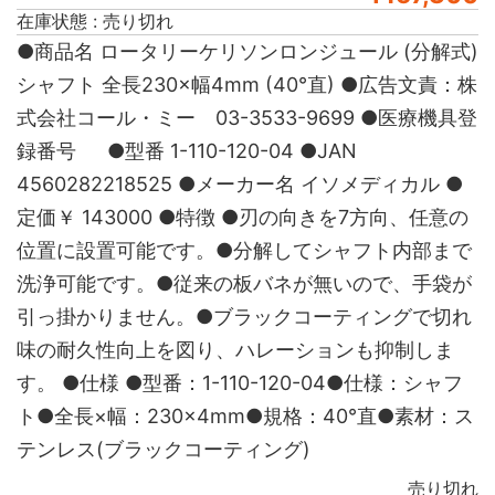
在庫状態 : 売り切れ
●商品名 ロータリーケリソンロンジュール (分解式)
シャフト 全長230×幅4mm (40°直) ●広告文責：株
式会社コール・ミー 03-3533-9699 ●医療機具登
録番号 ●型番 1-110-120-04 ●JAN
4560282218525 ●メーカー名 イソメディカル ●
定価￥ 143000 ●特徴 ●刃の向きを7方向、任意の
位置に設置可能です。●分解してシャフト内部まで
洗浄可能です。●従来の板バネが無いので、手袋が
引っ掛かりません。●ブラックコーティングで切れ
味の耐久性向上を図り、ハレーションも抑制しま
す。 ●仕様 ●型番：1-110-120-04●仕様：シャフ
ト●全長×幅：230×4mm●規格：40°直●素材：ス
テンレス(ブラックコーティング)
売り切れ