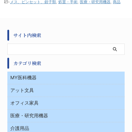
-
メス、ピンセット、鉗子類
,
処置・手術
,
医療・研究用機器
,
商品
サイト内検索
カテゴリ検索
MY医科機器
診察・診断
アット文具
病棟
ＯＡ・パソコン用品
与薬・調剤薬局
オフィス家具
オフィス作業用品
医療・研究用機器
ウエアー
介護用品