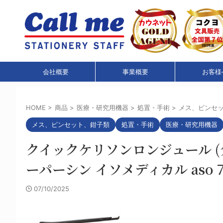
会社概要
事業概要
お客様
HOME
>
商品
>
医療・研究用機器
>
処置・手術
>
メス、ピンセ
メス、ピンセット、鉗子類
処置・手術
医療・研究用機器
クイックケリソンロンジュール (分解
ーパーシン イソメディカル aso 7-325
07/10/2025