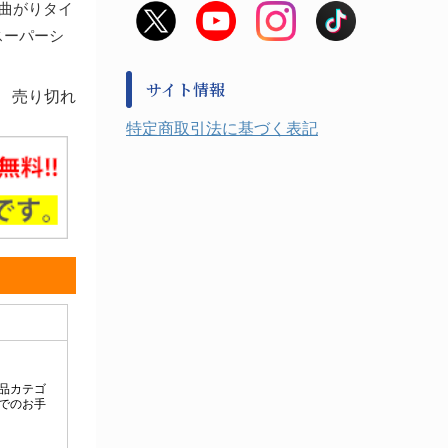
曲がりタイ
非常用食料品
金属、ホーロー容器・バット類
 スーパーシ
風水害対策用品
金属・樹脂実験必需１
防災備蓄セット
金属・樹脂実験必需２
防犯用品・その他
サイト情報
売り切れ
健康機器・用品
検査・計測
特定商取引法に基づく表記
検査用品
光学・オペクト製品１
光学・ルーペ製品２
公害・環境機器
工具類
事務・受付
事務用品・ＯＡデスク
実験室設備
収納
処置・手術
硝子・樹脂量器類
硝子器具・機器類
診察・計測