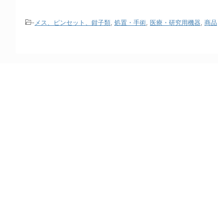
-
メス、ピンセット、鉗子類
,
処置・手術
,
医療・研究用機器
,
商品