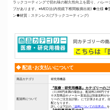
ラックコーティングで切れ味の耐久性向上を図り、ハレー
プがあります。※MED法(内視鏡下椎間板摘出術) ●仕様 ●型番：1
ン●材質：ステンレス(ブラックコーティング)