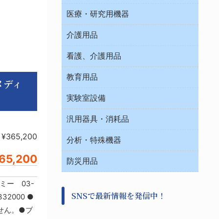
オフィス作業用品
医療・研究用機器
ウエアー
介護用品
タイマー・電気器具
介護・リハビリ
チューブコネクタ素材
看護、介護用品
テープ・ラベル・紙製
院内感染防止、空気清浄器類
教育用品
デシケーター類
メディ
介護・リハビリ
ベット周辺
ノート・紙製品
救急
実験室設備
ベンチ無菌ドラフト
健康機器・用品
安全保護用品 １
コンテナー保温容器
汎用器具・消耗品
事務・受付
院内感染防止、空気清浄器類
ワゴン・チェアー運搬
処置・手術
¥365,200
テープ・ラベル・紙製
運搬
工具類
分析・特殊機器
中材・滅菌・洗浄
安全保護用品 １
遠心器
事務用品・ＯＡデスク
病院関連商品
65,200
検査用品
金属・樹脂実験必需２
温度・湿度管理機器
防災用品
清掃用品
光学・ルーペ製品２
樹脂容器各種
加圧・減圧・油ポンプ
感染対策用品
公害・環境機器
保護・手袋・ウエア２
ミー 03-
介護・リハビリ
事前対策
分離・分析ロシ
SNSで最新情報を発信中！
撹拌機 ２
32000 ●
初期活動・対策本部
滅菌、消毒、衛生機器・用品
看護、介護用品
せん。●ブ
避難生活
薬災防止機器
救急