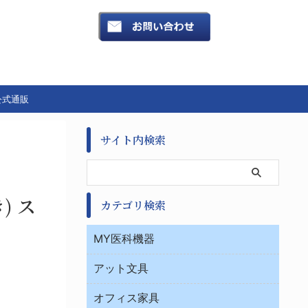
公式通販
サイト内検索
) ス
カテゴリ検索
MY医科機器
診察・診断
アット文具
病棟
ＯＡ・パソコン用品
与薬・調剤薬局
オフィス家具