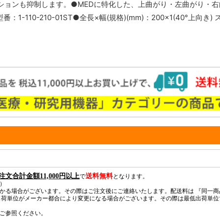
ションも抑制します。●MEDに特化した、上曲がり・左曲がり・右
-110-210-01ST●全長×幅(規格)(mm)：200×1(40°上向き)