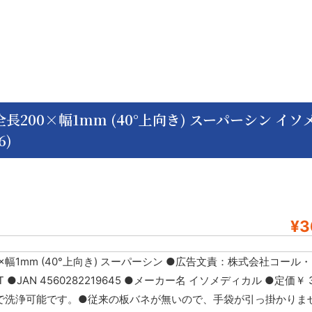
長200×幅1mm (40°上向き) スーパーシン イソ
6)
¥3
×幅1mm (40°上向き) スーパーシン ●広告文責：株式会社コール・
T ●JAN 4560282219645 ●メーカー名 イソメディカル ●定価￥ 3
まで洗浄可能です。●従来の板バネが無いので、手袋が引っ掛かりま