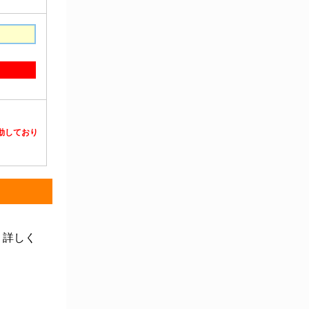
静電対策用品
洗浄機器
洗浄補助
中材・滅菌・洗浄
定温・恒温機器
電気計測機器
投薬
動物・植物実験機器
特殊精密工具
培養機器・容器
汎用科学機器
汎用器具・消耗品
病院関連商品
物性・物理量測定機器
物理・物性測定器
分析・特殊機器
分注・希釈・シリンジ
分離・分析ロシ
粉砕機器・ホモジ