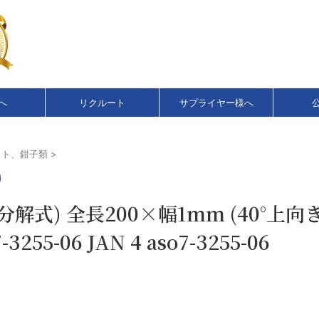
へ
リクルート
サプライヤー様へ
ット、鉗子類
>
式) 全長200×幅1mm (40°上向き
5-06 JAN 4 aso7-3255-06