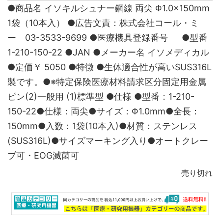
●商品名 イソキルシュナー鋼線 両尖 Φ1.0×150mm
1袋（10本入） ●広告文責：株式会社コール・ミ
ー 03-3533-9699 ●医療機具登録番号 ●型番
1-210-150-22 ●JAN ●メーカー名 イソメディカル
●定価￥ 5050 ●特徴 ●生体適合性が高いSUS316L
製です。●※特定保険医療材料請求区分固定用金属
ピン(2)一般用 (1)標準型 ●仕様 ●型番：1-210-
150-22●仕様：両尖●サイズ：Φ1.0mm●全長：
150mm●入数：1袋(10本入)●材質：ステンレス
(SUS316L)●サイズマーキング入り●オートクレー
ブ可・EOG滅菌可
売り切れ