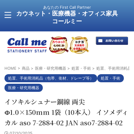
あなたの First Call Partner
カウネット・医療機器・オフィス家具
コールミー
HOME
>
商品
>
医療・研究用機器
>
処置・手術
>
処置、手術用消耗品
処置、手術用消耗品（包帯、衛材、ドレープ等）
処置・手術
医療・研究用機器
イソキルシュナー鋼線 両尖
Φ1.0×150mm 1袋（10本入） イソメディ
カル aso 7-2884-02 JAN aso7-2884-02
07/10/2025