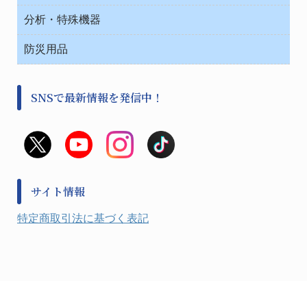
ワゴン・チェアー運搬
処置・手術
テープ・ラベル・紙製
運搬
工具類
分析・特殊機器
中材・滅菌・洗浄
安全保護用品 １
遠心器
事務用品・ＯＡデスク
病院関連商品
検査用品
金属・樹脂実験必需２
温度・湿度管理機器
防災用品
清掃用品
光学・ルーペ製品２
樹脂容器各種
加圧・減圧・油ポンプ
感染対策用品
公害・環境機器
保護・手袋・ウエア２
介護・リハビリ
事前対策
分離・分析ロシ
SNSで最新情報を発信中！
撹拌機 ２
初期活動・対策本部
滅菌、消毒、衛生機器・用品
看護、介護用品
避難生活
薬災防止機器
救急
非常用食料品
金属、ホーロー容器・バット類
風水害対策用品
金属・樹脂実験必需１
防災備蓄セット
金属・樹脂実験必需２
防犯用品・その他
サイト情報
健康機器・用品
検査・計測
特定商取引法に基づく表記
検査用品
光学・オペクト製品１
光学・ルーペ製品２
公害・環境機器
工具類