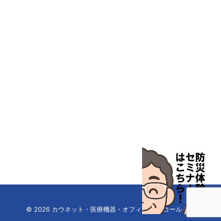
汎用器具・消耗品
病院関連商品
物性・物理量測定機器
物理・物性測定器
分析・特殊機器
分注・希釈・シリンジ
分離・分析ロシ
粉砕機器・ホモジ
保護・手袋・ウエア２
無塵環境製品
無塵対策商品
滅菌、消毒、衛生機器・用品
薬災防止機器
冷却・加熱機器
© 2026 カウネット・医療機器・オフィス家具 コールミー