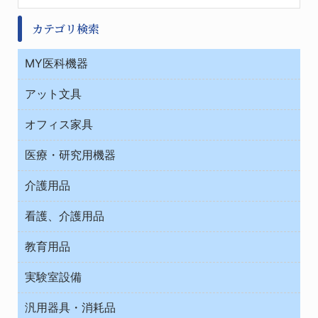
カテゴリ検索
MY医科機器
診察・診断
アット文具
病棟
ＯＡ・パソコン用品
与薬・調剤薬局
オフィス家具
オフィス作業用品
医療・研究用機器
ウエアー
介護用品
タイマー・電気器具
介護・リハビリ
チューブコネクタ素材
看護、介護用品
テープ・ラベル・紙製
院内感染防止、空気清浄器類
教育用品
デシケーター類
介護・リハビリ
ベット周辺
ノート・紙製品
救急
実験室設備
ベンチ無菌ドラフト
健康機器・用品
安全保護用品 １
コンテナー保温容器
汎用器具・消耗品
事務・受付
院内感染防止、空気清浄器類