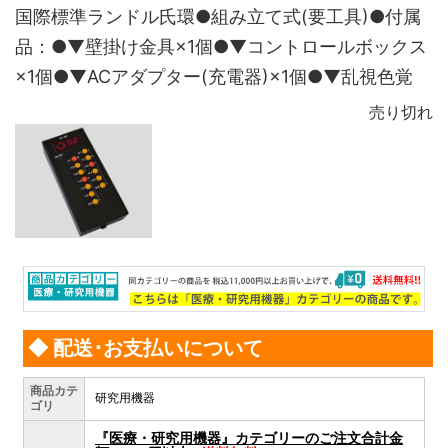
国際標準ランドル氏環●組み立て式(要工具)●付属
品：●▼壁掛け金具×1個●▼コントロールボックス
×1個●▼ACアダプター(充電器)×1個●▼乱視色覚
売り切れ