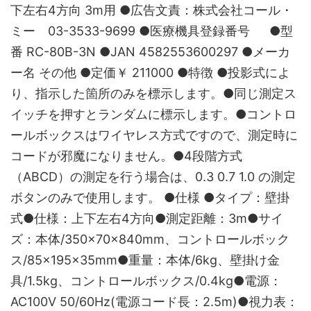
下左右4方向 3m用 ●広告文責：株式会社コール・
ミー 03-3533-9699 ●医療機具登録番号 ●型
番 RC-80B-3N ●JAN 4582553600297 ●メーカ
ー名 その他 ●定価￥ 211000 ●特徴 ●投影式によ
り、指示した箇所のみを標示します。●同じ測定ス
イッチを押すとランダムに標示します。●コントロ
ールボックスはワイヤレス方式ですので、測定時に
コードが邪魔になりません。●4段階方式
（ABCD）の測定を行う場合は、0.3 0.7 1.0 の測定
ボタンのみで使用します。 ●仕様 ●タイプ：壁掛
式●仕様：上下左右4方向●測定距離：3m●サイ
ズ：本体/350×70×840mm、コントロールボック
ス/85×195×35mm●重量：本体/6kg、壁掛け金
具/1.5kg、コントロールボックス/0.4kg●電源：
AC100V 50/60Hz(電源コード長：2.5m)●視力表：