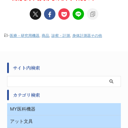
-
医療・研究用機器
,
商品
,
診察・計測
,
身体計測器その他
サイト内検索
カテゴリ検索
MY医科機器
診察・診断
アット文具
病棟