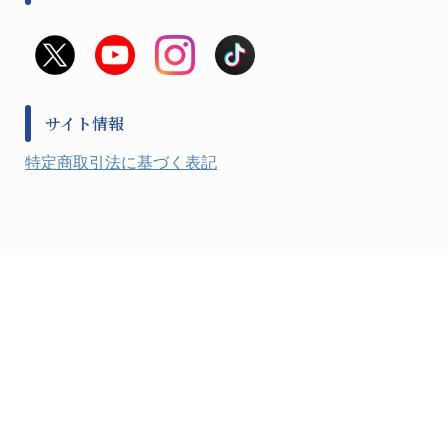
滅菌、消毒、衛生機器・用品
看護、介護用品
避難生活
薬災防止機器
救急
非常用食料品
金属、ホーロー容器・バット類
風水害対策用品
金属・樹脂実験必需１
防災備蓄セット
金属・樹脂実験必需２
防犯用品・その他
サイト情報
健康機器・用品
検査・計測
特定商取引法に基づく表記
検査用品
光学・オペクト製品１
光学・ルーペ製品２
公害・環境機器
工具類
事務・受付
事務用品・ＯＡデスク
実験室設備
収納
処置・手術
硝子・樹脂量器類
硝子器具・機器類