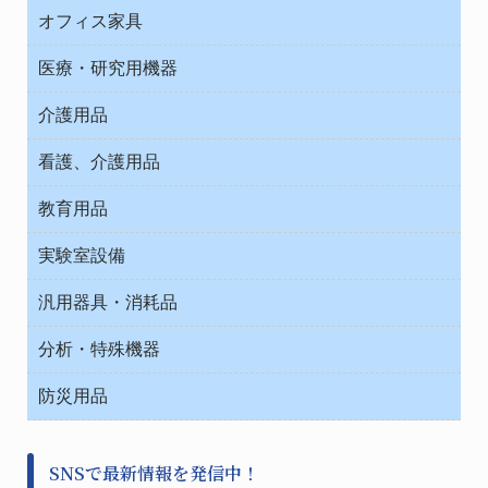
ＯＡ・パソコン用品
与薬・調剤薬局
オフィス家具
オフィス作業用品
医療・研究用機器
ウエアー
介護用品
タイマー・電気器具
介護・リハビリ
チューブコネクタ素材
看護、介護用品
テープ・ラベル・紙製
院内感染防止、空気清浄器類
教育用品
デシケーター類
介護・リハビリ
ベット周辺
ノート・紙製品
救急
実験室設備
ベンチ無菌ドラフト
健康機器・用品
安全保護用品 １
コンテナー保温容器
汎用器具・消耗品
事務・受付
院内感染防止、空気清浄器類
ワゴン・チェアー運搬
処置・手術
テープ・ラベル・紙製
運搬
工具類
分析・特殊機器
中材・滅菌・洗浄
安全保護用品 １
遠心器
事務用品・ＯＡデスク
病院関連商品
検査用品
金属・樹脂実験必需２
温度・湿度管理機器
防災用品
清掃用品
光学・ルーペ製品２
樹脂容器各種
加圧・減圧・油ポンプ
感染対策用品
公害・環境機器
保護・手袋・ウエア２
介護・リハビリ
事前対策
分離・分析ロシ
SNSで最新情報を発信中！
撹拌機 ２
初期活動・対策本部