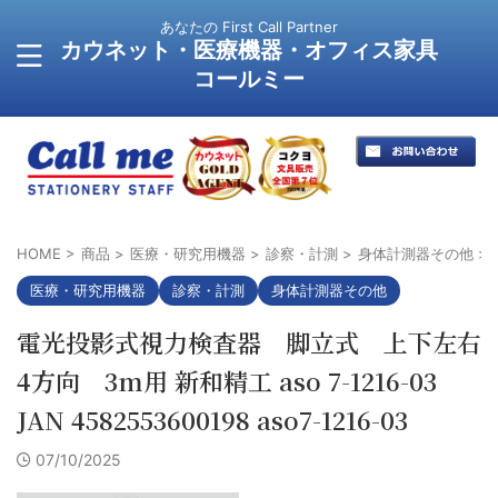
あなたの First Call Partner
カウネット・医療機器・オフィス家具
コールミー
HOME
>
商品
>
医療・研究用機器
>
診察・計測
>
身体計測器その他
>
医療・研究用機器
診察・計測
身体計測器その他
電光投影式視力検査器 脚立式 上下左右
4方向 3m用 新和精工 aso 7-1216-03
JAN 4582553600198 aso7-1216-03
07/10/2025