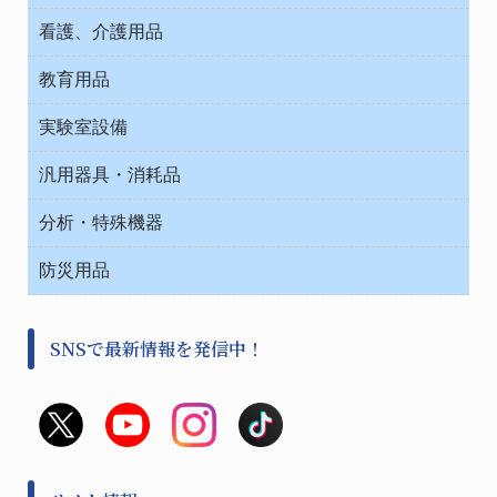
タイマー・電気器具
介護・リハビリ
チューブコネクタ素材
看護、介護用品
テープ・ラベル・紙製
院内感染防止、空気清浄器類
教育用品
デシケーター類
介護・リハビリ
ベット周辺
ノート・紙製品
救急
実験室設備
ベンチ無菌ドラフト
健康機器・用品
安全保護用品 １
コンテナー保温容器
汎用器具・消耗品
事務・受付
院内感染防止、空気清浄器類
ワゴン・チェアー運搬
処置・手術
テープ・ラベル・紙製
運搬
工具類
分析・特殊機器
中材・滅菌・洗浄
安全保護用品 １
遠心器
事務用品・ＯＡデスク
病院関連商品
検査用品
金属・樹脂実験必需２
温度・湿度管理機器
防災用品
清掃用品
光学・ルーペ製品２
樹脂容器各種
加圧・減圧・油ポンプ
感染対策用品
公害・環境機器
保護・手袋・ウエア２
介護・リハビリ
事前対策
分離・分析ロシ
SNSで最新情報を発信中！
撹拌機 ２
初期活動・対策本部
滅菌、消毒、衛生機器・用品
看護、介護用品
避難生活
薬災防止機器
救急
非常用食料品
金属、ホーロー容器・バット類
風水害対策用品
金属・樹脂実験必需１
防災備蓄セット
金属・樹脂実験必需２
防犯用品・その他