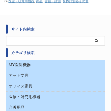
-
医療・研究用機器
,
商品
,
診察・計測
,
身体計測器その他
サイト内検索
カテゴリ検索
MY医科機器
診察・診断
アット文具
病棟
ＯＡ・パソコン用品
与薬・調剤薬局
オフィス家具
オフィス作業用品
医療・研究用機器
ウエアー
介護用品