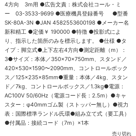
4方向 3m用 ●広告文責：株式会社コール・ミ
ー 03-3533-9699 ●医療機具登録番号 ●型番
SK-80A-3N ●JAN 4582553600198 ●メーカー名
新和精工 ●定価￥ 190000 ●特徴 ●投影式によ
り、指示した箇所のみを標示します。 ●仕様 ●タ
イプ：脚立式●上下左右4方向●測定距離（m）：
3●サイズ：本体／350×70×750mm、スタンド／
420×530×1590〜2090mm、コントロールボック
ス／125×235×85mm●重量：本体／4kg、スタン
ド／7kg、コントロールボックス／1.3kg●電源：
AC100V 50/60Hz（電源コード長：2.5m）●キャ
スター：φ40mmゴム製（ストッパー無し）●視力
表：国際標準ランドル氏環●組み立て式（要工具）
●付属品：接続コード（7m）×1本
売り切れ