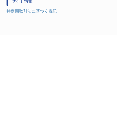
サイト情報
健康機器・用品
検査・計測
特定商取引法に基づく表記
検査用品
光学・オペクト製品１
光学・ルーペ製品２
公害・環境機器
工具類
事務・受付
事務用品・ＯＡデスク
実験室設備
収納
処置・手術
硝子・樹脂量器類
硝子器具・機器類
診察・計測
静電対策用品
洗浄機器
洗浄補助
中材・滅菌・洗浄