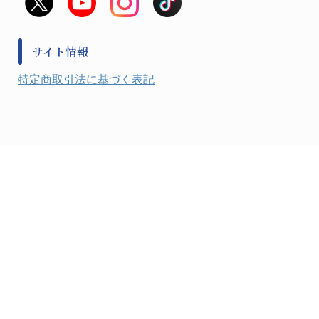
金属、ホーロー容器・バット類
風水害対策用品
金属・樹脂実験必需１
防災備蓄セット
金属・樹脂実験必需２
防犯用品・その他
サイト情報
健康機器・用品
検査・計測
特定商取引法に基づく表記
検査用品
光学・オペクト製品１
光学・ルーペ製品２
公害・環境機器
工具類
事務・受付
事務用品・ＯＡデスク
実験室設備
収納
処置・手術
硝子・樹脂量器類
硝子器具・機器類
診察・計測
静電対策用品