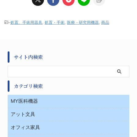
-
処置、手術用器具
,
処置・手術
,
医療・研究用機器
,
商品
サイト内検索
カテゴリ検索
MY医科機器
診察・診断
アット文具
病棟
ＯＡ・パソコン用品
与薬・調剤薬局
オフィス家具