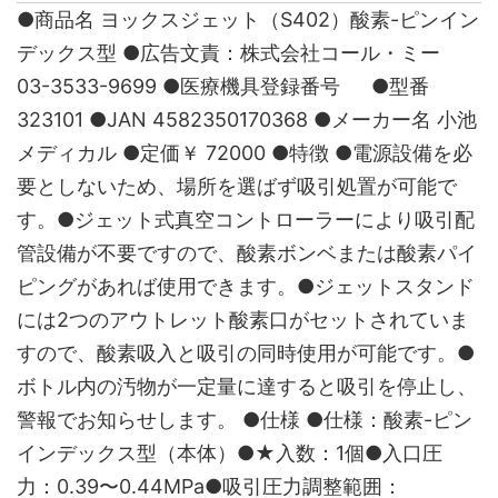
●商品名 ヨックスジェット（S402）酸素-ピンイン
デックス型 ●広告文責：株式会社コール・ミー
03-3533-9699 ●医療機具登録番号 ●型番
323101 ●JAN 4582350170368 ●メーカー名 小池
メディカル ●定価￥ 72000 ●特徴 ●電源設備を必
要としないため、場所を選ばず吸引処置が可能で
す。●ジェット式真空コントローラーにより吸引配
管設備が不要ですので、酸素ボンベまたは酸素パイ
ピングがあれば使用できます。●ジェットスタンド
には2つのアウトレット酸素口がセットされていま
すので、酸素吸入と吸引の同時使用が可能です。●
ボトル内の汚物が一定量に達すると吸引を停止し、
警報でお知らせします。 ●仕様 ●仕様：酸素-ピン
インデックス型（本体）●★入数：1個●入口圧
力：0.39〜0.44MPa●吸引圧力調整範囲：