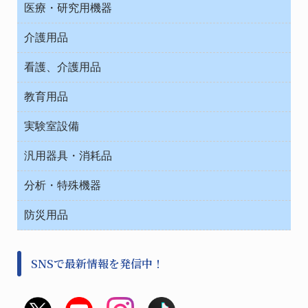
オフィス作業用品
医療・研究用機器
ウエアー
介護用品
タイマー・電気器具
介護・リハビリ
チューブコネクタ素材
看護、介護用品
テープ・ラベル・紙製
院内感染防止、空気清浄器類
教育用品
デシケーター類
介護・リハビリ
ベット周辺
ノート・紙製品
救急
実験室設備
ベンチ無菌ドラフト
健康機器・用品
安全保護用品 １
コンテナー保温容器
汎用器具・消耗品
事務・受付
院内感染防止、空気清浄器類
ワゴン・チェアー運搬
処置・手術
テープ・ラベル・紙製
運搬
工具類
分析・特殊機器
中材・滅菌・洗浄
安全保護用品 １
遠心器
事務用品・ＯＡデスク
病院関連商品
検査用品
金属・樹脂実験必需２
温度・湿度管理機器
防災用品
清掃用品
光学・ルーペ製品２
樹脂容器各種
加圧・減圧・油ポンプ
感染対策用品
公害・環境機器
保護・手袋・ウエア２
介護・リハビリ
事前対策
分離・分析ロシ
SNSで最新情報を発信中！
撹拌機 ２
初期活動・対策本部
滅菌、消毒、衛生機器・用品
看護、介護用品
避難生活
薬災防止機器
救急
非常用食料品