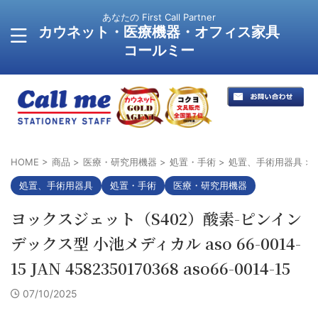
あなたの First Call Partner
カウネット・医療機器・オフィス家具
コールミー
HOME
>
商品
>
医療・研究用機器
>
処置・手術
>
処置、手術用器具
>
処置、手術用器具
処置・手術
医療・研究用機器
ヨックスジェット（S402）酸素-ピンイン
デックス型 小池メディカル aso 66-0014-
15 JAN 4582350170368 aso66-0014-15
07/10/2025