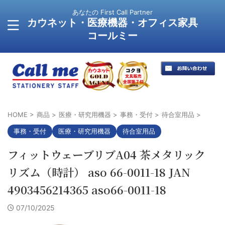
あなたの First Call Partner
カウネット・医療機器・オフィス家具
コールミー
HOME
>
商品
>
医療・研究用機器
>
事務・受付
>
待合室用品
>
事務・受付
医療・研究用機器
待合室用品
フィットウェーブリブA04 茶メタリック
リズム（時計） aso 66-0011-18 JAN
4903456214365 aso66-0011-18
07/10/2025