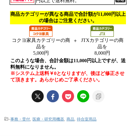
-
事務・受付
,
医療・研究用機器
,
商品
,
待合室用品