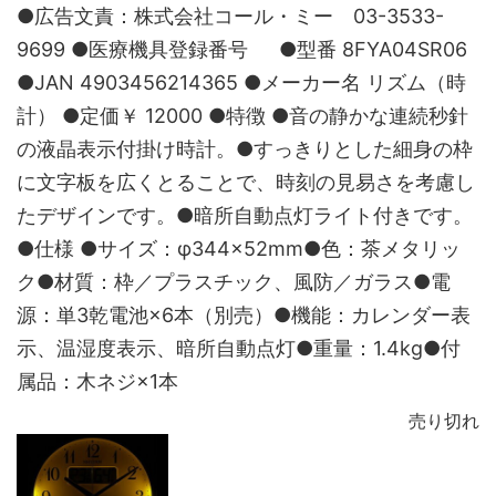
●広告文責：株式会社コール・ミー 03-3533-
9699 ●医療機具登録番号 ●型番 8FYA04SR06
●JAN 4903456214365 ●メーカー名 リズム（時
計） ●定価￥ 12000 ●特徴 ●音の静かな連続秒針
の液晶表示付掛け時計。●すっきりとした細身の枠
に文字板を広くとることで、時刻の見易さを考慮し
たデザインです。●暗所自動点灯ライト付きです。
●仕様 ●サイズ：φ344×52mm●色：茶メタリッ
ク●材質：枠／プラスチック、風防／ガラス●電
源：単3乾電池×6本（別売）●機能：カレンダー表
示、温湿度表示、暗所自動点灯●重量：1.4kg●付
属品：木ネジ×1本
売り切れ