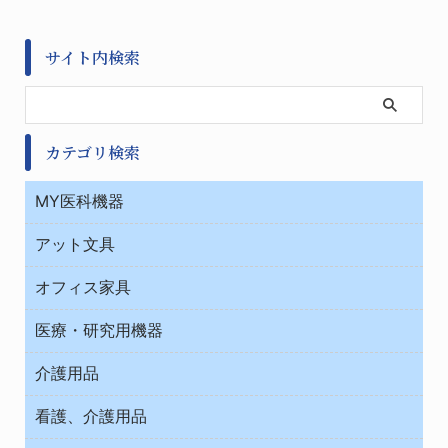
サイト内検索
カテゴリ検索
MY医科機器
診察・診断
アット文具
病棟
ＯＡ・パソコン用品
与薬・調剤薬局
オフィス家具
オフィス作業用品
医療・研究用機器
ウエアー
介護用品
タイマー・電気器具
介護・リハビリ
チューブコネクタ素材
看護、介護用品
テープ・ラベル・紙製