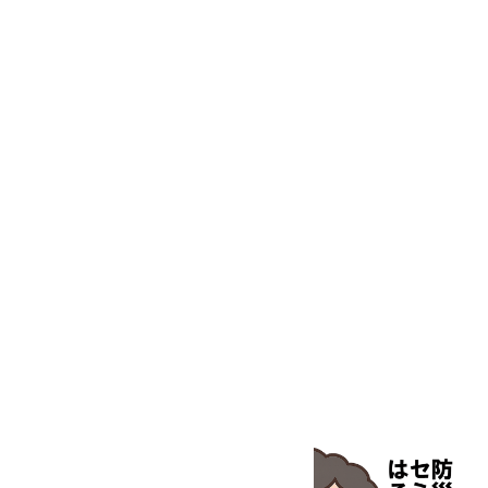
投薬
動物・植物実験機器
特殊精密工具
培養機器・容器
汎用科学機器
汎用器具・消耗品
病院関連商品
物性・物理量測定機器
物理・物性測定器
分析・特殊機器
分注・希釈・シリンジ
分離・分析ロシ
粉砕機器・ホモジ
保護・手袋・ウエア２
無塵環境製品
無塵対策商品
滅菌、消毒、衛生機器・用品
薬災防止機器
冷却・加熱機器