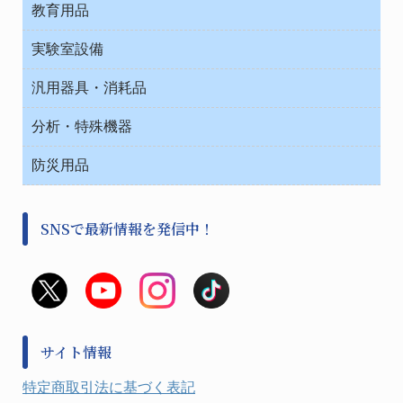
院内感染防止、空気清浄器類
教育用品
デシケーター類
介護・リハビリ
ベット周辺
ノート・紙製品
救急
実験室設備
ベンチ無菌ドラフト
健康機器・用品
安全保護用品 １
コンテナー保温容器
汎用器具・消耗品
事務・受付
院内感染防止、空気清浄器類
ワゴン・チェアー運搬
処置・手術
テープ・ラベル・紙製
運搬
工具類
分析・特殊機器
中材・滅菌・洗浄
安全保護用品 １
遠心器
事務用品・ＯＡデスク
病院関連商品
検査用品
金属・樹脂実験必需２
温度・湿度管理機器
防災用品
清掃用品
光学・ルーペ製品２
樹脂容器各種
加圧・減圧・油ポンプ
感染対策用品
公害・環境機器
保護・手袋・ウエア２
介護・リハビリ
事前対策
分離・分析ロシ
SNSで最新情報を発信中！
撹拌機 ２
初期活動・対策本部
滅菌、消毒、衛生機器・用品
看護、介護用品
避難生活
薬災防止機器
救急
非常用食料品
金属、ホーロー容器・バット類
風水害対策用品
金属・樹脂実験必需１
防災備蓄セット
金属・樹脂実験必需２
防犯用品・その他
サイト情報
健康機器・用品
検査・計測
特定商取引法に基づく表記
検査用品