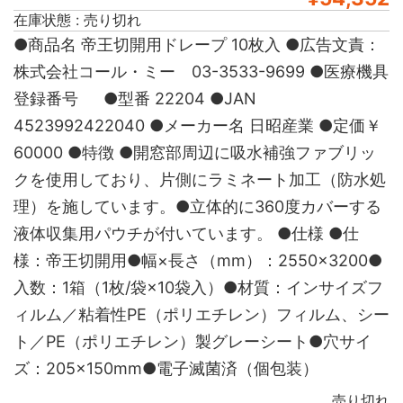
在庫状態 : 売り切れ
●商品名 帝王切開用ドレープ 10枚入 ●広告文責：
株式会社コール・ミー 03-3533-9699 ●医療機具
登録番号 ●型番 22204 ●JAN
4523992422040 ●メーカー名 日昭産業 ●定価￥
60000 ●特徴 ●開窓部周辺に吸水補強ファブリッ
クを使用しており、片側にラミネート加工（防水処
理）を施しています。●立体的に360度カバーする
液体収集用パウチが付いています。 ●仕様 ●仕
様：帝王切開用●幅×長さ（mm）：2550×3200●
入数：1箱（1枚/袋×10袋入）●材質：インサイズフ
ィルム／粘着性PE（ポリエチレン）フィルム、シー
ト／PE（ポリエチレン）製グレーシート●穴サイ
ズ：205×150mm●電子滅菌済（個包装）
売り切れ