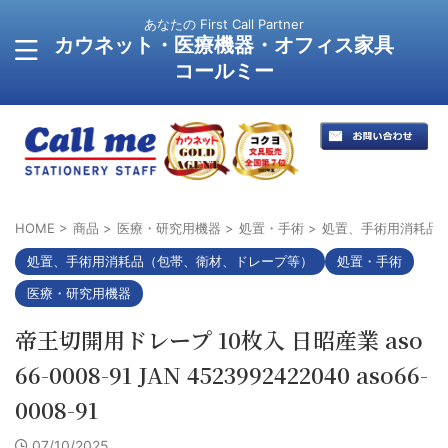
あなたの First Call Partner
カウネット・医療機器・オフィス家具
コールミー
HOME
>
商品
>
医療・研究用機器
>
処置・手術
>
処置、手術用消耗品
処置、手術用消耗品（包帯、衛材、ドレープ等）
処置・手術
医療・研究用機器
帝王切開用ドレープ 10枚入 日昭産業 aso
66-0008-91 JAN 4523992422040 aso66-
0008-91
07/10/2025