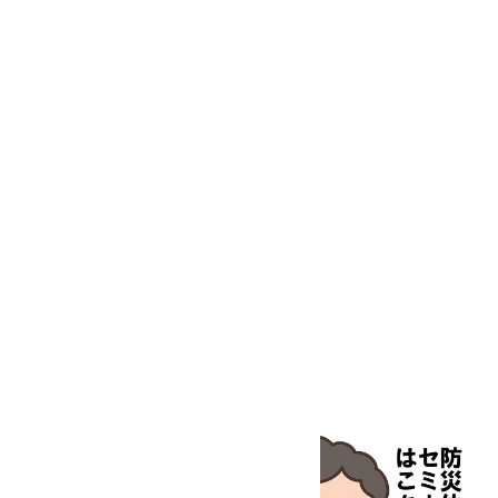
動物・植物実験機器
特殊精密工具
培養機器・容器
汎用科学機器
汎用器具・消耗品
病院関連商品
物性・物理量測定機器
物理・物性測定器
分析・特殊機器
分注・希釈・シリンジ
分離・分析ロシ
粉砕機器・ホモジ
保護・手袋・ウエア２
無塵環境製品
無塵対策商品
滅菌、消毒、衛生機器・用品
薬災防止機器
冷却・加熱機器