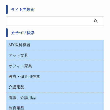
サイト内検索
カテゴリ検索
MY医科機器
診察・診断
アット文具
病棟
ＯＡ・パソコン用品
与薬・調剤薬局
オフィス家具
オフィス作業用品
医療・研究用機器
ウエアー
介護用品
タイマー・電気器具
介護・リハビリ
チューブコネクタ素材
看護、介護用品
テープ・ラベル・紙製
院内感染防止、空気清浄器類
教育用品
デシケーター類