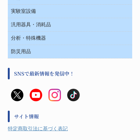
介護・リハビリ
ベット周辺
ノート・紙製品
救急
実験室設備
ベンチ無菌ドラフト
健康機器・用品
安全保護用品 １
コンテナー保温容器
汎用器具・消耗品
事務・受付
院内感染防止、空気清浄器類
ワゴン・チェアー運搬
処置・手術
テープ・ラベル・紙製
運搬
工具類
分析・特殊機器
中材・滅菌・洗浄
安全保護用品 １
遠心器
事務用品・ＯＡデスク
病院関連商品
検査用品
金属・樹脂実験必需２
温度・湿度管理機器
防災用品
清掃用品
光学・ルーペ製品２
樹脂容器各種
加圧・減圧・油ポンプ
感染対策用品
公害・環境機器
保護・手袋・ウエア２
介護・リハビリ
事前対策
分離・分析ロシ
SNSで最新情報を発信中！
撹拌機 ２
初期活動・対策本部
滅菌、消毒、衛生機器・用品
看護、介護用品
避難生活
薬災防止機器
救急
非常用食料品
金属、ホーロー容器・バット類
風水害対策用品
金属・樹脂実験必需１
防災備蓄セット
金属・樹脂実験必需２
防犯用品・その他
サイト情報
健康機器・用品
検査・計測
特定商取引法に基づく表記
検査用品