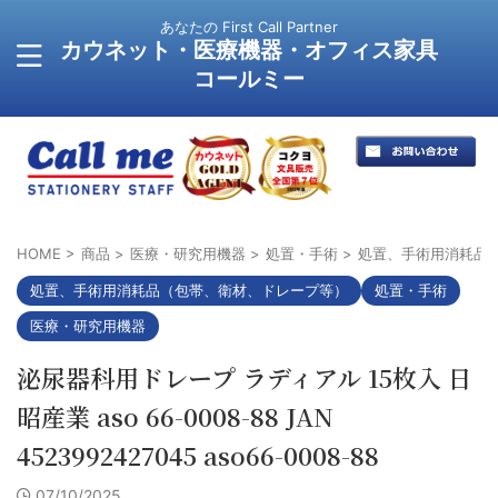
あなたの First Call Partner
カウネット・医療機器・オフィス家具
コールミー
HOME
>
商品
>
医療・研究用機器
>
処置・手術
>
処置、手術用消耗品
処置、手術用消耗品（包帯、衛材、ドレープ等）
処置・手術
医療・研究用機器
泌尿器科用ドレープ ラディアル 15枚入 日
昭産業 aso 66-0008-88 JAN
4523992427045 aso66-0008-88
07/10/2025