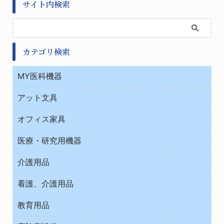
サイト内検索
カテゴリ検索
MY医科機器
診察・診断
アット文具
病棟
ＯＡ・パソコン用品
与薬・調剤薬局
オフィス家具
オフィス作業用品
医療・研究用機器
ウエアー
介護用品
タイマー・電気器具
介護・リハビリ
チューブコネクタ素材
看護、介護用品
テープ・ラベル・紙製
院内感染防止、空気清浄器類
教育用品
デシケーター類
介護・リハビリ
ベット周辺
ノート・紙製品