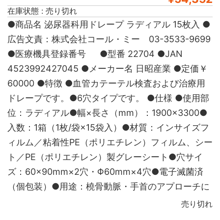
在庫状態 : 売り切れ
●商品名 泌尿器科用ドレープ ラディアル 15枚入 ●
広告文責：株式会社コール・ミー 03-3533-9699
●医療機具登録番号 ●型番 22704 ●JAN
4523992427045 ●メーカー名 日昭産業 ●定価￥
60000 ●特徴 ●血管カテーテル検査および治療用
ドレープです。●6穴タイプです。 ●仕様 ●使用部
位：ラディアル●幅×長さ（mm）：1900×3300●
入数：1箱（1枚/袋×15袋入）●材質：インサイズフ
ィルム／粘着性PE（ポリエチレン）フィルム、シー
ト／PE（ポリエチレン）製グレーシート●穴サイ
ズ：60×90mm×2穴・Φ60mm×4穴●電子滅菌済
（個包装）●用途：橈骨動脈・手首のアプローチに
売り切れ