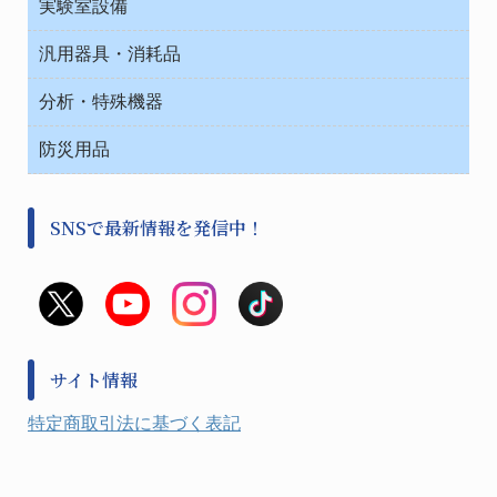
救急
実験室設備
ベンチ無菌ドラフト
健康機器・用品
安全保護用品 １
コンテナー保温容器
汎用器具・消耗品
事務・受付
院内感染防止、空気清浄器類
ワゴン・チェアー運搬
処置・手術
テープ・ラベル・紙製
運搬
工具類
分析・特殊機器
中材・滅菌・洗浄
安全保護用品 １
遠心器
事務用品・ＯＡデスク
病院関連商品
検査用品
金属・樹脂実験必需２
温度・湿度管理機器
防災用品
清掃用品
光学・ルーペ製品２
樹脂容器各種
加圧・減圧・油ポンプ
感染対策用品
公害・環境機器
保護・手袋・ウエア２
介護・リハビリ
事前対策
分離・分析ロシ
SNSで最新情報を発信中！
撹拌機 ２
初期活動・対策本部
滅菌、消毒、衛生機器・用品
看護、介護用品
避難生活
薬災防止機器
救急
非常用食料品
金属、ホーロー容器・バット類
風水害対策用品
金属・樹脂実験必需１
防災備蓄セット
金属・樹脂実験必需２
防犯用品・その他
サイト情報
健康機器・用品
検査・計測
特定商取引法に基づく表記
検査用品
光学・オペクト製品１
光学・ルーペ製品２