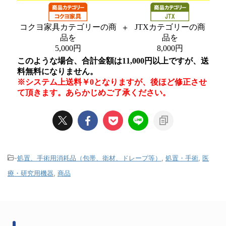
-
処置、手術用消耗品（包帯、衛材、ドレープ等）
,
処置・手術
,
医
療・研究用機器
,
商品