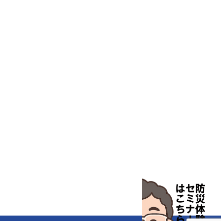
特殊精密工具
培養機器・容器
汎用科学機器
汎用器具・消耗品
病院関連商品
物性・物理量測定機器
物理・物性測定器
分析・特殊機器
分注・希釈・シリンジ
分離・分析ロシ
粉砕機器・ホモジ
保護・手袋・ウエア２
無塵環境製品
無塵対策商品
滅菌、消毒、衛生機器・用品
薬災防止機器
冷却・加熱機器