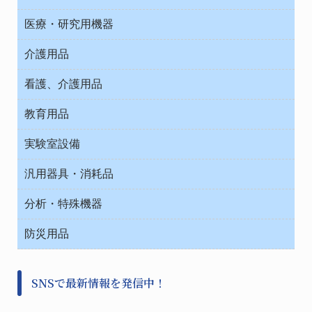
オフィス作業用品
医療・研究用機器
ウエアー
介護用品
タイマー・電気器具
介護・リハビリ
チューブコネクタ素材
看護、介護用品
テープ・ラベル・紙製
院内感染防止、空気清浄器類
教育用品
デシケーター類
介護・リハビリ
ベット周辺
ノート・紙製品
救急
実験室設備
ベンチ無菌ドラフト
健康機器・用品
安全保護用品 １
コンテナー保温容器
汎用器具・消耗品
事務・受付
院内感染防止、空気清浄器類
ワゴン・チェアー運搬
処置・手術
テープ・ラベル・紙製
運搬
工具類
分析・特殊機器
中材・滅菌・洗浄
安全保護用品 １
遠心器
事務用品・ＯＡデスク
病院関連商品
検査用品
金属・樹脂実験必需２
温度・湿度管理機器
防災用品
清掃用品
光学・ルーペ製品２
樹脂容器各種
加圧・減圧・油ポンプ
感染対策用品
公害・環境機器
保護・手袋・ウエア２
介護・リハビリ
事前対策
分離・分析ロシ
SNSで最新情報を発信中！
撹拌機 ２
初期活動・対策本部
滅菌、消毒、衛生機器・用品
看護、介護用品
避難生活
薬災防止機器