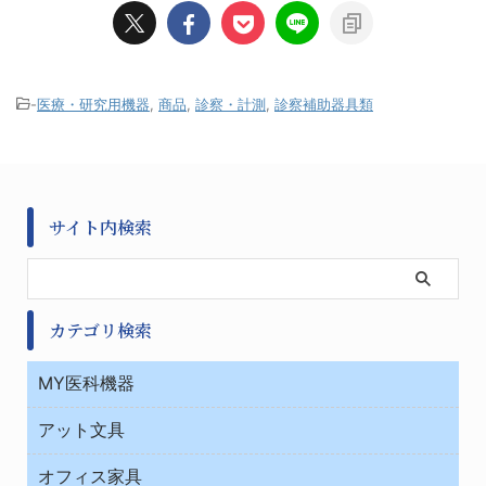
-
医療・研究用機器
,
商品
,
診察・計測
,
診察補助器具類
サイト内検索
カテゴリ検索
MY医科機器
診察・診断
アット文具
病棟
ＯＡ・パソコン用品
与薬・調剤薬局
オフィス家具