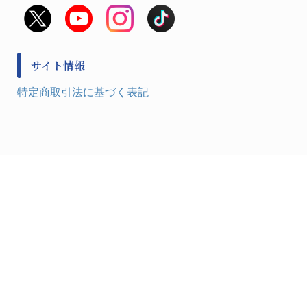
救急
非常用食料品
金属、ホーロー容器・バット類
風水害対策用品
金属・樹脂実験必需１
防災備蓄セット
金属・樹脂実験必需２
防犯用品・その他
サイト情報
健康機器・用品
検査・計測
特定商取引法に基づく表記
検査用品
光学・オペクト製品１
光学・ルーペ製品２
公害・環境機器
工具類
事務・受付
事務用品・ＯＡデスク
実験室設備
収納
処置・手術
硝子・樹脂量器類
硝子器具・機器類
診察・計測