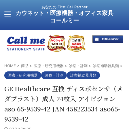
あなたの First Call Partner
カウネット・医療機器・オフィス家具
コールミー
HOME
>
商品
>
医療・研究用機器
>
診察・計測
>
診察補助器具類
>
医療・研究用機器
診察・計測
診察補助器具類
GE Healthcare 互換 ディスポセンサ（メ
ダプラスト）成人 24枚入 アイビジョン
aso 65-9539-42 JAN 458223534 aso65-
9539-42