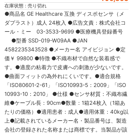
在庫状態 : 売り切れ
●商品名 GE Healthcare 互換 ディスポセンサ（メ
ダプラスト）成人 24枚入 ●広告文責：株式会社コ
ール・ミー 03-3533-9699 ●医療機具登録番号
●型番 SSD-019-W09AA ●JAN
4582235343528 ●メーカー名 アイビジョン ●定
価￥ 99800 ●特徴 ●不織布材で自然な装着感で
す。●適度の粘着力で皮膚への刺激が少ないです。
●曲面フィットの為外れにくいです。●適合規格
「ISO80601-2-61」「ISO10993-5：2009」「ISO
10993-10：2010」 ●仕様 ●センサ材質：不織布繊
維●ケーブル長：90cm●数量：1箱24枚入（1箱あ
たりの価格）●適用患者：成人●適用体重：40kg以
上●記載されているメーカー名・製品番号は、製造
会社の登録された名称または商標です。当製品が該