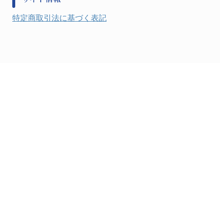
健康機器・用品
検査・計測
特定商取引法に基づく表記
検査用品
光学・オペクト製品１
光学・ルーペ製品２
公害・環境機器
工具類
事務・受付
事務用品・ＯＡデスク
実験室設備
収納
処置・手術
硝子・樹脂量器類
硝子器具・機器類
診察・計測
静電対策用品
洗浄機器
洗浄補助
中材・滅菌・洗浄