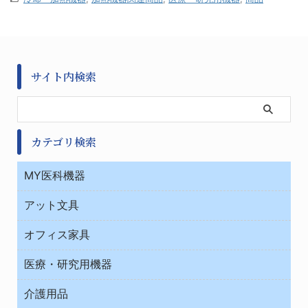
サイト内検索
カテゴリ検索
MY医科機器
診察・診断
アット文具
病棟
ＯＡ・パソコン用品
与薬・調剤薬局
オフィス家具
オフィス作業用品
医療・研究用機器
ウエアー
介護用品
タイマー・電気器具