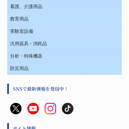
介護・リハビリ
チューブコネクタ素材
看護、介護用品
テープ・ラベル・紙製
院内感染防止、空気清浄器類
教育用品
デシケーター類
介護・リハビリ
ベット周辺
ノート・紙製品
救急
実験室設備
ベンチ無菌ドラフト
健康機器・用品
安全保護用品 １
コンテナー保温容器
汎用器具・消耗品
事務・受付
院内感染防止、空気清浄器類
ワゴン・チェアー運搬
処置・手術
テープ・ラベル・紙製
運搬
工具類
分析・特殊機器
中材・滅菌・洗浄
安全保護用品 １
遠心器
事務用品・ＯＡデスク
病院関連商品
検査用品
金属・樹脂実験必需２
温度・湿度管理機器
防災用品
清掃用品
光学・ルーペ製品２
樹脂容器各種
加圧・減圧・油ポンプ
感染対策用品
公害・環境機器
保護・手袋・ウエア２
介護・リハビリ
事前対策
分離・分析ロシ
SNSで最新情報を発信中！
撹拌機 ２
初期活動・対策本部
滅菌、消毒、衛生機器・用品
看護、介護用品
避難生活
薬災防止機器
救急
非常用食料品
金属、ホーロー容器・バット類
風水害対策用品
金属・樹脂実験必需１
防災備蓄セット
金属・樹脂実験必需２
防犯用品・その他
サイト情報