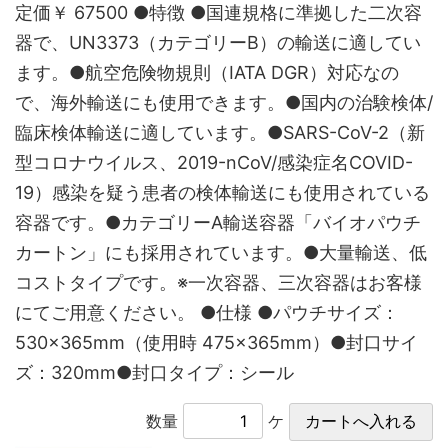
定価￥ 67500 ●特徴 ●国連規格に準拠した二次容
器で、UN3373（カテゴリーB）の輸送に適してい
ます。●航空危険物規則（IATA DGR）対応なの
で、海外輸送にも使用できます。●国内の治験検体/
臨床検体輸送に適しています。●SARS-CoV-2（新
型コロナウイルス、2019-nCoV/感染症名COVID-
19）感染を疑う患者の検体輸送にも使用されている
容器です。●カテゴリーA輸送容器「バイオパウチ
カートン」にも採用されています。●大量輸送、低
コストタイプです。※一次容器、三次容器はお客様
にてご用意ください。 ●仕様 ●パウチサイズ：
530×365mm（使用時 475×365mm）●封口サイ
ズ：320mm●封口タイプ：シール
数量
ケ