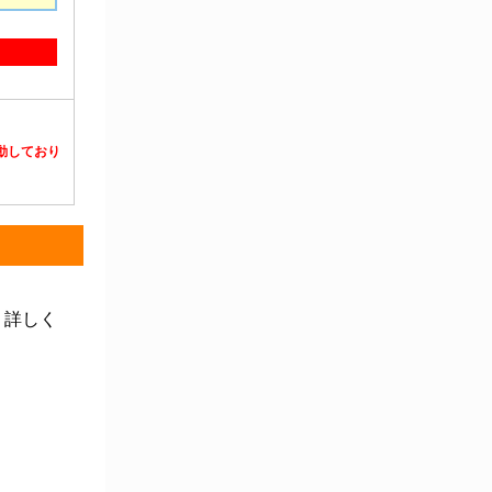
静電対策用品
洗浄機器
洗浄補助
中材・滅菌・洗浄
定温・恒温機器
電気計測機器
投薬
動物・植物実験機器
特殊精密工具
培養機器・容器
汎用科学機器
汎用器具・消耗品
病院関連商品
物性・物理量測定機器
物理・物性測定器
分析・特殊機器
分注・希釈・シリンジ
分離・分析ロシ
粉砕機器・ホモジ