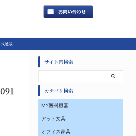
公式通販
サイト内検索
91-
カテゴリ検索
MY医科機器
診察・診断
アット文具
病棟
ＯＡ・パソコン用品
与薬・調剤薬局
オフィス家具