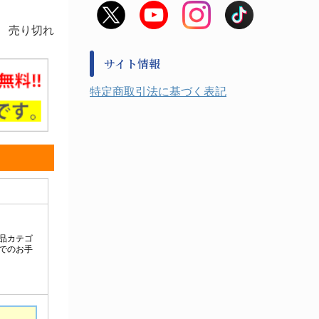
非常用食料品
金属、ホーロー容器・バット類
風水害対策用品
売り切れ
金属・樹脂実験必需１
防災備蓄セット
金属・樹脂実験必需２
防犯用品・その他
サイト情報
健康機器・用品
検査・計測
特定商取引法に基づく表記
検査用品
光学・オペクト製品１
光学・ルーペ製品２
公害・環境機器
工具類
事務・受付
事務用品・ＯＡデスク
実験室設備
収納
処置・手術
硝子・樹脂量器類
硝子器具・機器類
診察・計測