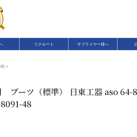
へ
リクルート
サプライヤー様へ
の他
>
ブーツ（標準） 日東工器 aso 64-80
-8091-48