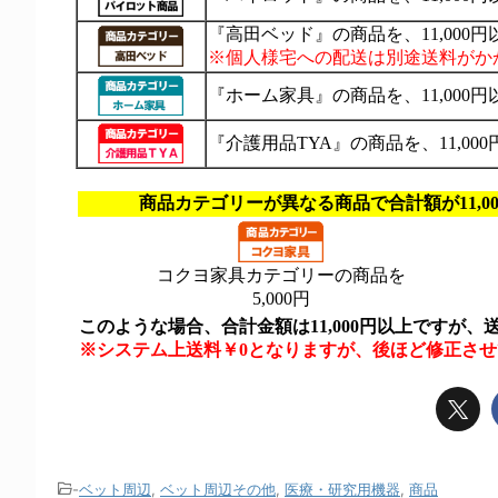
-
ベット周辺
,
ベット周辺その他
,
医療・研究用機器
,
商品