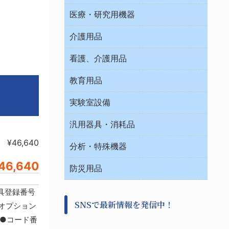
オフィス作業用品
医療・研究用機器
ウエアー
介護用品
タイマー・電気器具
介護・リハビリ
チューブコネクタ素材
看護、介護用品
テープ・ラベル・紙製
院内感染防止、空気清浄器類
教育用品
デシケーター類
介護・リハビリ
ベット周辺
ノート・紙製品
救急
実験室設備
ベンチ無菌ドラフト
健康機器・用品
安全保護用品 １
コンテナー保温容器
汎用器具・消耗品
事務・受付
院内感染防止、空気清浄器類
ワゴン・チェアー運搬
処置・手術
¥46,640
テープ・ラベル・紙製
運搬
工具類
分析・特殊機器
中材・滅菌・洗浄
安全保護用品 １
遠心器
事務用品・ＯＡデスク
病院関連商品
46,640
検査用品
金属・樹脂実験必需２
温度・湿度管理機器
防災用品
清掃用品
光学・ルーペ製品２
樹脂容器各種
加圧・減圧・油ポンプ
感染対策用品
公害・環境機器
保護・手袋・ウエア２
機具登録番号
介護・リハビリ
事前対策
分離・分析ロシ
SNSで最新情報を発信中！
撹拌機 ２
S用オプション
初期活動・対策本部
滅菌、消毒、衛生機器・用品
看護、介護用品
す●コード番
避難生活
薬災防止機器
救急