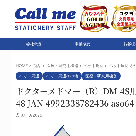
会社概要
事業概要
お客様
HOME
>
商品
>
医療・研究用機器
>
ベット周辺
>
ベット周辺そ
ベット周辺
ベット周辺その他
医療・研究用機器
ドクターメドマー（R）DM-4S用 
48 JAN 4992338782436 aso64
07/10/2025