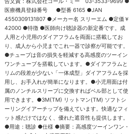
告文責：株式会社コール・ミー 03-3533-9699 ●
医療機具登録番号 ●型番 6165 ●JAN
4550309131807 ●メーカー名 スリーエム ●定価￥
42000 ●特徴 ●医師向け聴診器の新定番です。成
人用と小児用のダイアフラムを両面に搭載してお
り、成人から小児までこれ一器で診察が可能です。
●チューブは音の損失を軽減する高感度のツーイン
ワンチューブを搭載しています。●ダイアフラムと
リムの段差が少ない「一体成型」ダイアフラムを採
用し、お手入れが簡単になります。●小児用面は付
属のノンチルスリーブに交換すればベル部として使
用できます。●3M(TM) リットマン(TM) ソフトシ
ーリングイアーチップを備えています。快適なフィ
ット感だけではなく、優れた遮音性も提供します。
●用途：聴診 ●仕様 ●摘要：高感度ツーインワン・