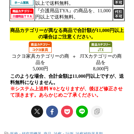
-
医療・研究用機器
,
商品
,
診察・計測
,
診察補助器具類