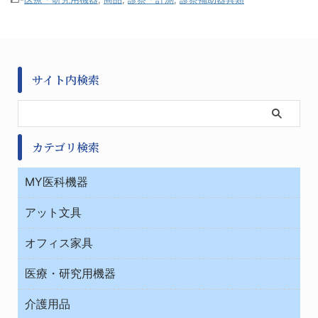
サイト内検索
カテゴリ検索
MY医科機器
診察・診断
アット文具
病棟
ＯＡ・パソコン用品
与薬・調剤薬局
オフィス家具
オフィス作業用品
医療・研究用機器
ウエアー
介護用品
タイマー・電気器具