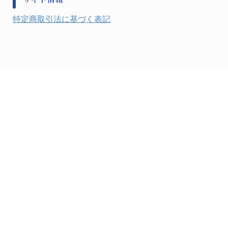
健康機器・用品
検査・計測
特定商取引法に基づく表記
検査用品
光学・オペクト製品１
光学・ルーペ製品２
公害・環境機器
工具類
事務・受付
事務用品・ＯＡデスク
実験室設備
収納
処置・手術
硝子・樹脂量器類
硝子器具・機器類
診察・計測
静電対策用品
洗浄機器
洗浄補助
中材・滅菌・洗浄