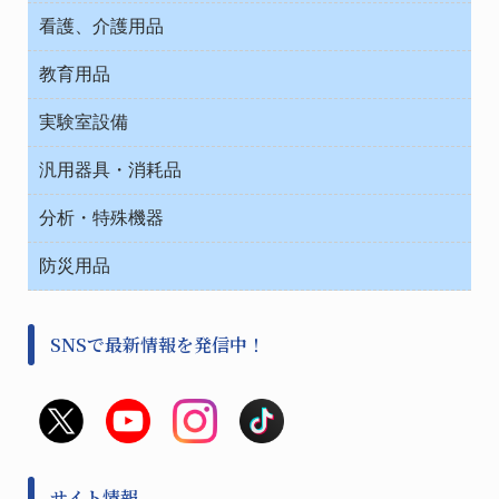
介護・リハビリ
チューブコネクタ素材
看護、介護用品
テープ・ラベル・紙製
院内感染防止、空気清浄器類
教育用品
デシケーター類
介護・リハビリ
ベット周辺
ノート・紙製品
救急
実験室設備
ベンチ無菌ドラフト
健康機器・用品
安全保護用品 １
コンテナー保温容器
汎用器具・消耗品
事務・受付
院内感染防止、空気清浄器類
ワゴン・チェアー運搬
処置・手術
テープ・ラベル・紙製
運搬
工具類
分析・特殊機器
中材・滅菌・洗浄
安全保護用品 １
遠心器
事務用品・ＯＡデスク
病院関連商品
検査用品
金属・樹脂実験必需２
温度・湿度管理機器
防災用品
清掃用品
光学・ルーペ製品２
樹脂容器各種
加圧・減圧・油ポンプ
感染対策用品
公害・環境機器
保護・手袋・ウエア２
介護・リハビリ
事前対策
分離・分析ロシ
SNSで最新情報を発信中！
撹拌機 ２
初期活動・対策本部
滅菌、消毒、衛生機器・用品
看護、介護用品
避難生活
薬災防止機器
救急
非常用食料品
金属、ホーロー容器・バット類
風水害対策用品
金属・樹脂実験必需１
防災備蓄セット
金属・樹脂実験必需２
防犯用品・その他
サイト情報