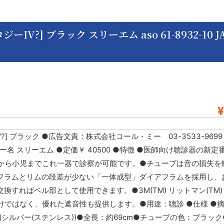
V?] ブラック スリーエム aso 61-8932-10 J
¥
?] ブラック ●広告文責：株式会社コール・ミー 03-3533-969
●メーカー名 スリーエム ●定価￥ 40500 ●特徴 ●医師向け聴診器の新
から小児までこれ一器で診察が可能です。●チューブは音の損失を
フラムとリムの段差が少ない「一体成型」ダイアフラムを採用し、
すればベル部として使用できます。●3M(TM) リットマン(TM)
ではなく、優れた遮音性も提供します。●用途：聴診 ●仕様 ●
シルバー(ステンレス))●全長：約69cm●チューブの色：ブラック