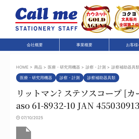
会社概要
事業概要
お客様
HOME
>
商品
>
医療・研究用機器
>
診察・計測
>
診察補助器具
医療・研究用機器
診察・計測
診察補助器具類
リットマン? ステソスコープ [カ
aso 61-8932-10 JAN 45503091
07/10/2025