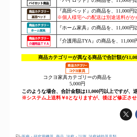
-
医療・研究用機器
,
商品
,
診察・計測
,
診察補助器具類