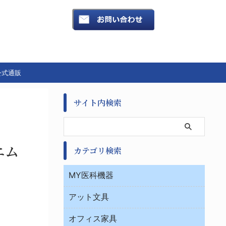
公式通販
サイト内検索
エム
カテゴリ検索
MY医科機器
診察・診断
アット文具
病棟
ＯＡ・パソコン用品
与薬・調剤薬局
オフィス家具