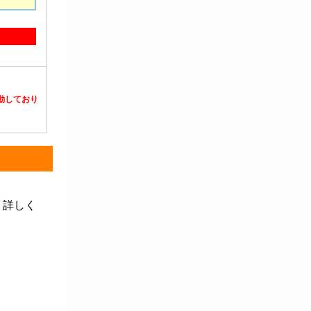
静電対策用品
洗浄機器
洗浄補助
中材・滅菌・洗浄
定温・恒温機器
電気計測機器
投薬
動物・植物実験機器
特殊精密工具
培養機器・容器
汎用科学機器
汎用器具・消耗品
病院関連商品
物性・物理量測定機器
物理・物性測定器
分析・特殊機器
分注・希釈・シリンジ
分離・分析ロシ
粉砕機器・ホモジ