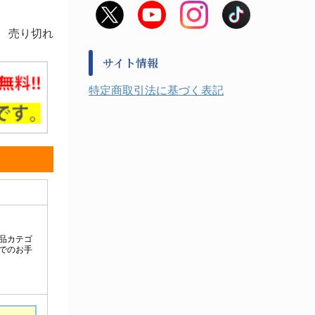
非常用食料品
金属、ホーロー容器・バット類
風水害対策用品
売り切れ
金属・樹脂実験必需１
防災備蓄セット
金属・樹脂実験必需２
防犯用品・その他
サイト情報
健康機器・用品
検査・計測
特定商取引法に基づく表記
検査用品
光学・オペクト製品１
光学・ルーペ製品２
公害・環境機器
工具類
事務・受付
事務用品・ＯＡデスク
実験室設備
収納
処置・手術
硝子・樹脂量器類
硝子器具・機器類
診察・計測