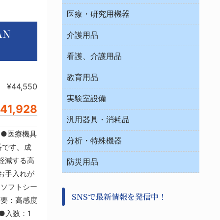
オフィス作業用品
医療・研究用機器
AN
ウエアー
介護用品
タイマー・電気器具
介護・リハビリ
チューブコネクタ素材
看護、介護用品
テープ・ラベル・紙製
院内感染防止、空気清浄器類
教育用品
デシケーター類
介護・リハビリ
¥44,550
ベット周辺
ノート・紙製品
救急
実験室設備
ベンチ無菌ドラフト
41,928
健康機器・用品
安全保護用品 １
コンテナー保温容器
汎用器具・消耗品
事務・受付
院内感染防止、空気清浄器類
ワゴン・チェアー運搬
処置・手術
9 ●医療機具
テープ・ラベル・紙製
運搬
工具類
分析・特殊機器
中材・滅菌・洗浄
定番です。成
安全保護用品 １
遠心器
事務用品・ＯＡデスク
病院関連商品
検査用品
軽減する高
金属・樹脂実験必需２
温度・湿度管理機器
防災用品
清掃用品
光学・ルーペ製品２
樹脂容器各種
加圧・減圧・油ポンプ
お手入れが
感染対策用品
公害・環境機器
保護・手袋・ウエア２
介護・リハビリ
 ソフトシー
事前対策
分離・分析ロシ
SNSで最新情報を発信中！
撹拌機 ２
摘要：高感度
初期活動・対策本部
滅菌、消毒、衛生機器・用品
看護、介護用品
●入数：1
避難生活
薬災防止機器
救急