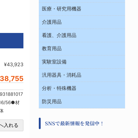
オフィス作業用品
医療・研究用機器
ウエアー
介護用品
タイマー・電気器具
介護・リハビリ
チューブコネクタ素材
看護、介護用品
テープ・ラベル・紙製
院内感染防止、空気清浄器類
教育用品
デシケーター類
介護・リハビリ
ベット周辺
ノート・紙製品
救急
実験室設備
ベンチ無菌ドラフト
¥43,923
健康機器・用品
安全保護用品 １
コンテナー保温容器
汎用器具・消耗品
事務・受付
38,755
院内感染防止、空気清浄器類
ワゴン・チェアー運搬
処置・手術
テープ・ラベル・紙製
運搬
工具類
分析・特殊機器
中材・滅菌・洗浄
安全保護用品 １
遠心器
1881017
事務用品・ＯＡデスク
病院関連商品
検査用品
金属・樹脂実験必需２
温度・湿度管理機器
防災用品
清掃用品
6/56●材
光学・ルーペ製品２
樹脂容器各種
加圧・減圧・油ポンプ
体
感染対策用品
公害・環境機器
保護・手袋・ウエア２
介護・リハビリ
事前対策
分離・分析ロシ
SNSで最新情報を発信中！
撹拌機 ２
初期活動・対策本部
滅菌、消毒、衛生機器・用品
看護、介護用品
避難生活
薬災防止機器
救急