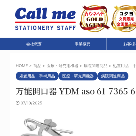
会社概要
事業概要
お客様
HOME
>
商品
>
医療・研究用機器
>
病院関連商品
>
処置用品 
処置用品 手術用品
医療・研究用機器
病院関連商品
万能開口器 YDM aso 61-7365-66 
07/10/2025