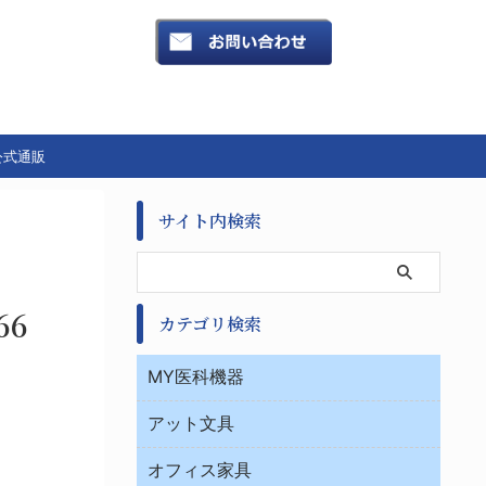
公式通販
サイト内検索
66
カテゴリ検索
MY医科機器
診察・診断
アット文具
病棟
ＯＡ・パソコン用品
与薬・調剤薬局
オフィス家具