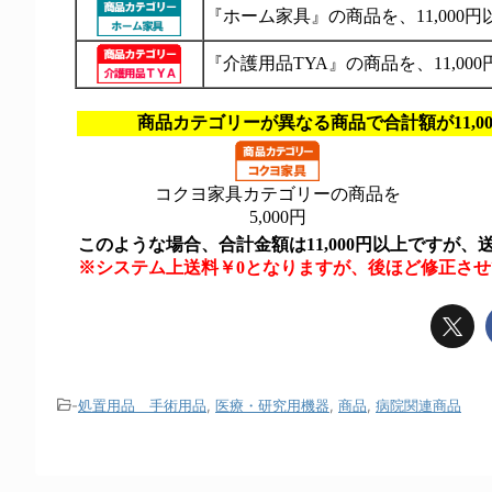
-
処置用品 手術用品
,
医療・研究用機器
,
商品
,
病院関連商品