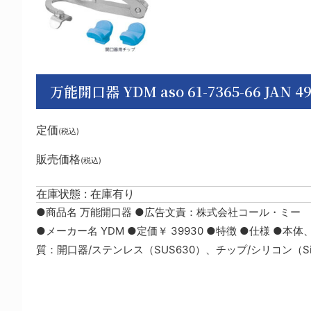
万能開口器 YDM aso 61-7365-66 JAN 496
定価
(税込)
販売価格
(税込)
在庫状態 : 在庫有り
●商品名 万能開口器 ●広告文責：株式会社コール・ミー 03-353
●メーカー名 YDM ●定価￥ 39930 ●特徴 ●仕様 ●本
質：開口器/ステンレス（SUS630）、チップ/シリコン（S