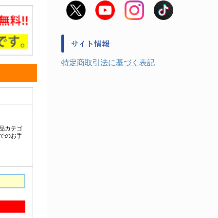
非常用食料品
金属、ホーロー容器・バット類
風水害対策用品
金属・樹脂実験必需１
防災備蓄セット
金属・樹脂実験必需２
防犯用品・その他
サイト情報
健康機器・用品
検査・計測
特定商取引法に基づく表記
検査用品
光学・オペクト製品１
光学・ルーペ製品２
公害・環境機器
工具類
事務・受付
事務用品・ＯＡデスク
実験室設備
収納
処置・手術
硝子・樹脂量器類
硝子器具・機器類
診察・計測