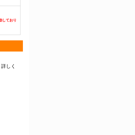
静電対策用品
洗浄機器
洗浄補助
中材・滅菌・洗浄
定温・恒温機器
電気計測機器
投薬
動物・植物実験機器
特殊精密工具
培養機器・容器
汎用科学機器
汎用器具・消耗品
病院関連商品
物性・物理量測定機器
物理・物性測定器
分析・特殊機器
分注・希釈・シリンジ
分離・分析ロシ
粉砕機器・ホモジ