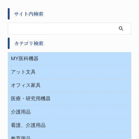
サイト内検索
カテゴリ検索
MY医科機器
診察・診断
アット文具
病棟
ＯＡ・パソコン用品
与薬・調剤薬局
オフィス家具
オフィス作業用品
医療・研究用機器
ウエアー
介護用品
タイマー・電気器具
介護・リハビリ
チューブコネクタ素材
看護、介護用品
テープ・ラベル・紙製
院内感染防止、空気清浄器類
教育用品
デシケーター類