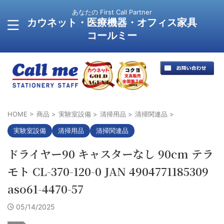
あなたの First Call Partner
カウネット・医療機器・オフィス家具
コールミー
HOME
>
商品
>
実験室設備
>
清掃用品
>
清掃関連品
>
実験室設備
清掃用品
清掃関連品
ドライヤー90 キャスターなし 90cm テラ
モト CL-370-120-0 JAN 4904771185309
aso61-4470-57
05/14/2025