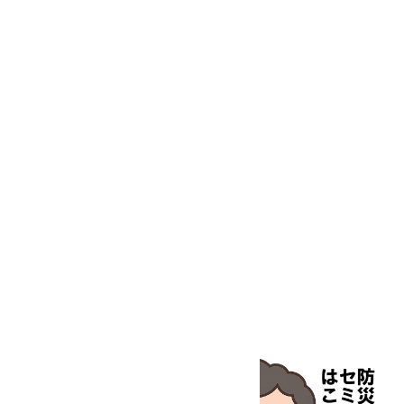
動物・植物実験機器
特殊精密工具
培養機器・容器
汎用科学機器
汎用器具・消耗品
病院関連商品
物性・物理量測定機器
物理・物性測定器
分析・特殊機器
分注・希釈・シリンジ
分離・分析ロシ
粉砕機器・ホモジ
保護・手袋・ウエア２
無塵環境製品
無塵対策商品
滅菌、消毒、衛生機器・用品
薬災防止機器
冷却・加熱機器