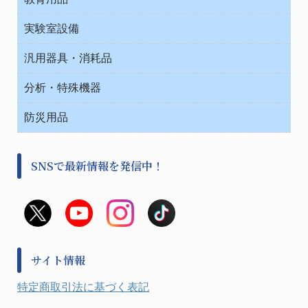
介護・リハビリ
ベット周辺
ノート・紙製品
救急
実験室設備
ベンチ無菌ドラフト
健康機器・用品
安全保護用品 １
コンテナー保温容器
汎用器具・消耗品
事務・受付
院内感染防止、空気清浄器類
ワゴン・チェアー運搬
処置・手術
テープ・ラベル・紙製
運搬
工具類
分析・特殊機器
中材・滅菌・洗浄
安全保護用品 １
遠心器
事務用品・ＯＡデスク
病院関連商品
検査用品
金属・樹脂実験必需２
温度・湿度管理機器
防災用品
清掃用品
光学・ルーペ製品２
樹脂容器各種
加圧・減圧・油ポンプ
感染対策用品
公害・環境機器
保護・手袋・ウエア２
介護・リハビリ
事前対策
分離・分析ロシ
SNSで最新情報を発信中！
撹拌機 ２
初期活動・対策本部
滅菌、消毒、衛生機器・用品
看護、介護用品
避難生活
薬災防止機器
救急
非常用食料品
金属、ホーロー容器・バット類
風水害対策用品
金属・樹脂実験必需１
防災備蓄セット
金属・樹脂実験必需２
防犯用品・その他
サイト情報
健康機器・用品
検査・計測
特定商取引法に基づく表記
検査用品