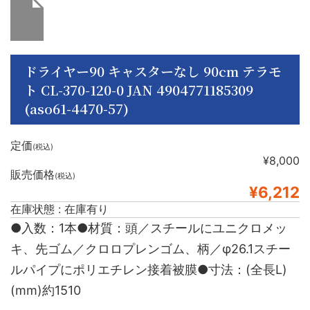
ドライヤー90 キャスターなし 90cm テラモ
ト CL-370-120-0 JAN 4904771185309
(aso61-4470-57)
定価
(税込)
¥8,000
販売価格
(税込)
¥6,212
在庫状態 : 在庫有り
●入数：1本●材質：頭／スチールにユニクロメッ
キ、先ゴム／クロロプレンゴム、柄／φ26.1スチー
ルパイプにポリエチレン接着被膜●寸法：(全長L)
(mm)約1510