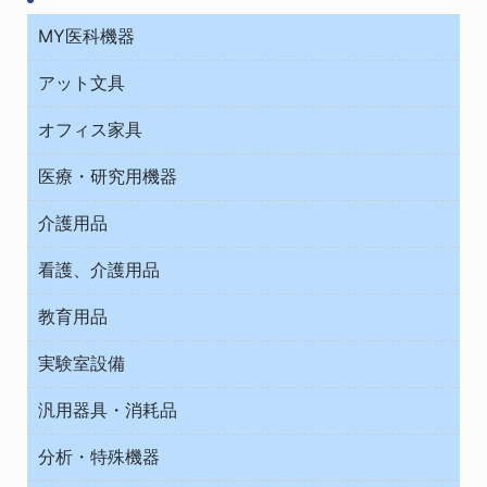
MY医科機器
診察・診断
アット文具
病棟
ＯＡ・パソコン用品
与薬・調剤薬局
オフィス家具
オフィス作業用品
医療・研究用機器
ウエアー
介護用品
タイマー・電気器具
介護・リハビリ
チューブコネクタ素材
看護、介護用品
テープ・ラベル・紙製
院内感染防止、空気清浄器類
教育用品
デシケーター類
介護・リハビリ
ベット周辺
ノート・紙製品
救急
実験室設備
ベンチ無菌ドラフト
健康機器・用品
安全保護用品 １
コンテナー保温容器
汎用器具・消耗品
事務・受付
院内感染防止、空気清浄器類
ワゴン・チェアー運搬
処置・手術
テープ・ラベル・紙製
運搬
工具類
分析・特殊機器
中材・滅菌・洗浄
安全保護用品 １
遠心器
事務用品・ＯＡデスク