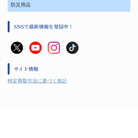
病院関連商品
検査用品
金属・樹脂実験必需２
温度・湿度管理機器
防災用品
清掃用品
光学・ルーペ製品２
樹脂容器各種
加圧・減圧・油ポンプ
感染対策用品
公害・環境機器
保護・手袋・ウエア２
介護・リハビリ
事前対策
分離・分析ロシ
SNSで最新情報を発信中！
撹拌機 ２
初期活動・対策本部
滅菌、消毒、衛生機器・用品
看護、介護用品
避難生活
薬災防止機器
救急
非常用食料品
金属、ホーロー容器・バット類
風水害対策用品
金属・樹脂実験必需１
防災備蓄セット
金属・樹脂実験必需２
防犯用品・その他
サイト情報
健康機器・用品
検査・計測
特定商取引法に基づく表記
検査用品
光学・オペクト製品１
光学・ルーペ製品２
公害・環境機器
工具類
事務・受付
事務用品・ＯＡデスク
実験室設備