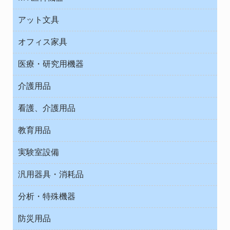
診察・診断
アット文具
病棟
ＯＡ・パソコン用品
与薬・調剤薬局
オフィス家具
オフィス作業用品
医療・研究用機器
ウエアー
介護用品
タイマー・電気器具
介護・リハビリ
チューブコネクタ素材
看護、介護用品
テープ・ラベル・紙製
院内感染防止、空気清浄器類
教育用品
デシケーター類
介護・リハビリ
ベット周辺
ノート・紙製品
救急
実験室設備
ベンチ無菌ドラフト
健康機器・用品
安全保護用品 １
コンテナー保温容器
汎用器具・消耗品
事務・受付
院内感染防止、空気清浄器類
ワゴン・チェアー運搬
処置・手術
テープ・ラベル・紙製
運搬
工具類
分析・特殊機器
中材・滅菌・洗浄
安全保護用品 １
遠心器
事務用品・ＯＡデスク
病院関連商品
検査用品
金属・樹脂実験必需２
温度・湿度管理機器
防災用品
清掃用品
光学・ルーペ製品２
樹脂容器各種
加圧・減圧・油ポンプ