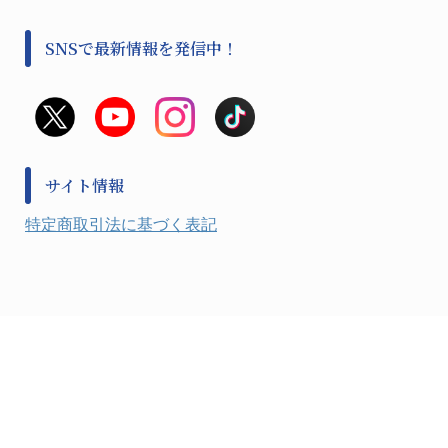
感染対策用品
公害・環境機器
保護・手袋・ウエア２
介護・リハビリ
事前対策
分離・分析ロシ
SNSで最新情報を発信中！
撹拌機 ２
初期活動・対策本部
滅菌、消毒、衛生機器・用品
看護、介護用品
避難生活
薬災防止機器
救急
非常用食料品
金属、ホーロー容器・バット類
風水害対策用品
金属・樹脂実験必需１
防災備蓄セット
金属・樹脂実験必需２
防犯用品・その他
サイト情報
健康機器・用品
検査・計測
特定商取引法に基づく表記
検査用品
光学・オペクト製品１
光学・ルーペ製品２
公害・環境機器
工具類
事務・受付
事務用品・ＯＡデスク
実験室設備
収納