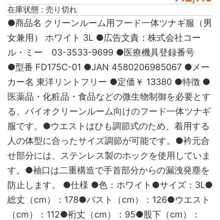
在庫状態 : 売り切れ
●商品名 クリーンルーム用フード一体ツナギ服（男
女兼用） ホワイト 3L ●広告文責：株式会社コー
ル・ミー 03-3533-9699 ●医療機具登録番号
●型番 FD175C-01 ●JAN 4580206985067 ●メー
カー名 東洋リントフリー ●定価￥ 13380 ●特徴 ●
医薬品・化粧品・食品などの微生物制御を必要とす
る、バイオクリーンルーム向けのフード一体ツナギ
服です。●ウエストはひも調節式のため、着用する
人の体型に合ったサイズ調節が可能です。●衿元合
せ部分には、ステンレス製のホックを使用していま
す。●袖口は二重構造で手首部分からの漏洩発塵を
防止します。 ●仕様 ●色：ホワイト●サイズ：3L●
総丈（cm）：178●バスト（cm）：126●ウエスト
（cm）：112●裄丈（cm）：95●股下（cm）：