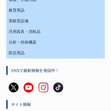
テープ・ラベル・紙製
院内感染防止、空気清浄器類
教育用品
デシケーター類
介護・リハビリ
ベット周辺
ノート・紙製品
救急
実験室設備
ベンチ無菌ドラフト
健康機器・用品
安全保護用品 １
コンテナー保温容器
汎用器具・消耗品
事務・受付
院内感染防止、空気清浄器類
ワゴン・チェアー運搬
処置・手術
テープ・ラベル・紙製
運搬
工具類
分析・特殊機器
中材・滅菌・洗浄
安全保護用品 １
遠心器
事務用品・ＯＡデスク
病院関連商品
検査用品
金属・樹脂実験必需２
温度・湿度管理機器
防災用品
清掃用品
光学・ルーペ製品２
樹脂容器各種
加圧・減圧・油ポンプ
感染対策用品
公害・環境機器
保護・手袋・ウエア２
介護・リハビリ
事前対策
分離・分析ロシ
SNSで最新情報を発信中！
撹拌機 ２
初期活動・対策本部
滅菌、消毒、衛生機器・用品
看護、介護用品
避難生活
薬災防止機器
救急
非常用食料品
金属、ホーロー容器・バット類
風水害対策用品
金属・樹脂実験必需１
防災備蓄セット
金属・樹脂実験必需２
防犯用品・その他
サイト情報
健康機器・用品