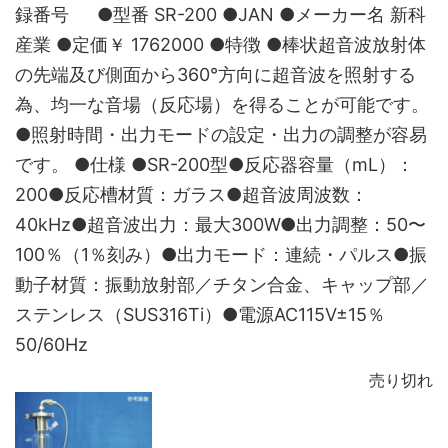
録番号 ●型番 SR-200 ●JAN ●メーカー名 新科
産業 ●定価￥ 1762000 ●特徴 ●棒状超音波放射体
の先端及び側面から360°方向に超音波を照射する
為、均一な音場（反応場）を得ることが可能です。
●照射時間・出力モードの設定・出力の調整が容易
です。 ●仕様 ●SR-200型●反応器容量（mL）：
200●反応槽材質：ガラス●超音波周波数：
40kHz●超音波出力：最大300W●出力調整：50〜
100％（1％刻み）●出力モード：連続・パルス●振
動子材質：振動放射部／チタン合金、キャップ部／
ステンレス（SUS316Ti）●電源AC115V±15％
50/60Hz
売り切れ