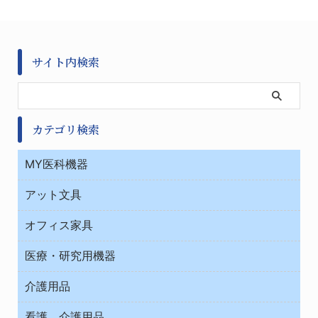
サイト内検索
カテゴリ検索
MY医科機器
診察・診断
アット文具
病棟
ＯＡ・パソコン用品
与薬・調剤薬局
オフィス家具
オフィス作業用品
医療・研究用機器
ウエアー
介護用品
タイマー・電気器具
介護・リハビリ
チューブコネクタ素材
看護、介護用品