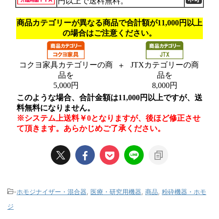
-
ホモジナイザー・混合器
,
医療・研究用機器
,
商品
,
粉砕機器・ホモ
ジ