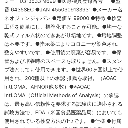
ミー 03-3533-9699 ●医療機具登録番号 ●型
番 6435SEC ●JAN 4550309133931 ●メーカー名
ネオジェンジャパン ●定価￥ 99000 ●特徴 ●検査
工程を簡単にし、標準化することが可能。●均一な
乾式フィルム状のできあがり培地です。●培地調整
は不要です。●指示薬によりコロニーが染色され、
数えやすいです。●使用後の廃棄が容易です。●保
管および培養時のスペースを取りません。●スタン
プ法としても使用できます。●世界60ヶ国以上で使
用され、200種以上の承認|推薦を取得。（AOAC
Intl.OMA、AFNOR他多数）●※AOAC
Intl.OMA（Official Methods of Analysis）の承認
は、最も高い信頼性を要求する試験法に適応される
試験方法で、FDA（米国食品医薬品局）においても
使用されている検査方法の1つです。 ●仕様 ●付属