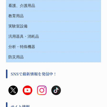
介護・リハビリ
チューブコネクタ素材
看護、介護用品
テープ・ラベル・紙製
院内感染防止、空気清浄器類
教育用品
デシケーター類
介護・リハビリ
ベット周辺
ノート・紙製品
救急
実験室設備
ベンチ無菌ドラフト
健康機器・用品
安全保護用品 １
コンテナー保温容器
汎用器具・消耗品
事務・受付
院内感染防止、空気清浄器類
ワゴン・チェアー運搬
処置・手術
テープ・ラベル・紙製
運搬
工具類
分析・特殊機器
中材・滅菌・洗浄
安全保護用品 １
遠心器
事務用品・ＯＡデスク
病院関連商品
検査用品
金属・樹脂実験必需２
温度・湿度管理機器
防災用品
清掃用品
光学・ルーペ製品２
樹脂容器各種
加圧・減圧・油ポンプ
感染対策用品
公害・環境機器
保護・手袋・ウエア２
介護・リハビリ
事前対策
分離・分析ロシ
SNSで最新情報を発信中！
撹拌機 ２
初期活動・対策本部
滅菌、消毒、衛生機器・用品
看護、介護用品
避難生活
薬災防止機器
救急
非常用食料品
金属、ホーロー容器・バット類
風水害対策用品
金属・樹脂実験必需１
防災備蓄セット
金属・樹脂実験必需２
防犯用品・その他
サイト情報