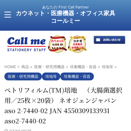
あなたの First Call Partner
カウネット・医療機器・オフィス家具
コールミー
HOME
>
商品
>
医療・研究用機器
>
培養機器・容器
>
培地等
>
医療・研究用機器
培地等
培養機器・容器
ペトリフィルム(TM)培地 （大腸菌選択
用／25枚×20袋） ネオジェンジャパン
aso 2-7440-02 JAN 4550309133931
aso2-7440-02