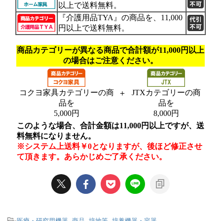
-
医療・研究用機器
,
商品
,
培地等
,
培養機器・容器