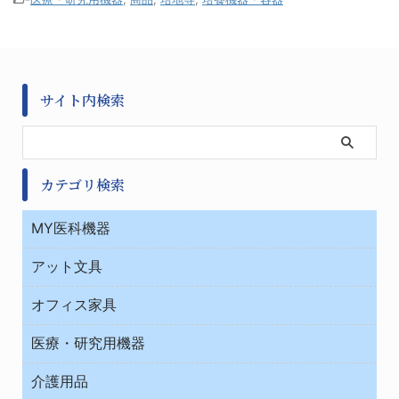
サイト内検索
カテゴリ検索
MY医科機器
診察・診断
アット文具
病棟
ＯＡ・パソコン用品
与薬・調剤薬局
オフィス家具
オフィス作業用品
医療・研究用機器
ウエアー
介護用品
タイマー・電気器具