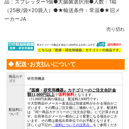
品：スプレッダー1個●大腸菌選択用●入数：1箱
（25枚/袋×20袋入）●★輸送条件：常温●★旧メ
ーカーJA
売り切れ