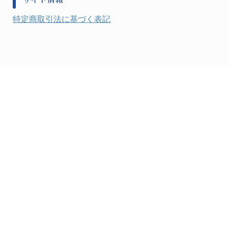
健康機器・用品
検査・計測
特定商取引法に基づく表記
検査用品
光学・オペクト製品１
光学・ルーペ製品２
公害・環境機器
工具類
事務・受付
事務用品・ＯＡデスク
実験室設備
収納
処置・手術
硝子・樹脂量器類
硝子器具・機器類
診察・計測
静電対策用品
洗浄機器
洗浄補助
中材・滅菌・洗浄