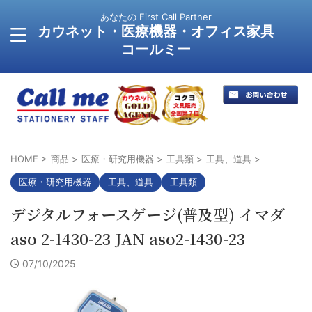
あなたの First Call Partner
カウネット・医療機器・オフィス家具
コールミー
HOME
>
商品
>
医療・研究用機器
>
工具類
>
工具、道具
>
医療・研究用機器
工具、道具
工具類
デジタルフォースゲージ(普及型) イマダ
aso 2-1430-23 JAN aso2-1430-23
07/10/2025