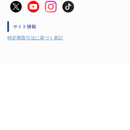
救急
非常用食料品
金属、ホーロー容器・バット類
風水害対策用品
金属・樹脂実験必需１
防災備蓄セット
金属・樹脂実験必需２
防犯用品・その他
サイト情報
健康機器・用品
検査・計測
特定商取引法に基づく表記
検査用品
光学・オペクト製品１
光学・ルーペ製品２
公害・環境機器
工具類
事務・受付
事務用品・ＯＡデスク
実験室設備
収納
処置・手術
硝子・樹脂量器類
硝子器具・機器類
診察・計測