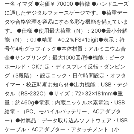
ー名 イマダ ●定価￥ 70000 ●特徴 ●ハンドユーズ
に適したデジタルフォースゲージです。●荷重デー
タや合格管理を容易にする多彩な機能を備えていま
す。 ●仕様 ●使用最大荷重（N）：200●最小分解
能（N）：0.1●精度：±0.2％FS±1digit●表示：符
号付4桁グラフィック●本体材質：アルミニウム合
金●サンプリング：最大1000回/秒●機能：ピーク
ホールド・OK判定・ディスプレイ反転・ダンピン
グ（3段階）・設定ロック・日付時間設定・オフタ
イマー・校正時期お知らせ●出力機能：USB・デジ
タル（RS-232C）●サイズ：72×32×181mm●重
量：約460g●電源：内蔵ニッケル水素電池・USB
給電・（PC、モバイルバッテリー、ACアダプタ
ー）●付属品：データ取り込みソフトウェア・USB
ケーブル・ACアダプター・アタッチメント（小