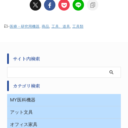
-
医療・研究用機器
,
商品
,
工具、道具
,
工具類
サイト内検索
カテゴリ検索
MY医科機器
診察・診断
アット文具
病棟
ＯＡ・パソコン用品
与薬・調剤薬局
オフィス家具