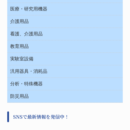
オフィス作業用品
医療・研究用機器
ウエアー
介護用品
タイマー・電気器具
介護・リハビリ
チューブコネクタ素材
看護、介護用品
テープ・ラベル・紙製
院内感染防止、空気清浄器類
教育用品
デシケーター類
介護・リハビリ
ベット周辺
ノート・紙製品
救急
実験室設備
ベンチ無菌ドラフト
健康機器・用品
安全保護用品 １
コンテナー保温容器
汎用器具・消耗品
事務・受付
院内感染防止、空気清浄器類
ワゴン・チェアー運搬
処置・手術
テープ・ラベル・紙製
運搬
工具類
分析・特殊機器
中材・滅菌・洗浄
安全保護用品 １
遠心器
事務用品・ＯＡデスク
病院関連商品
検査用品
金属・樹脂実験必需２
温度・湿度管理機器
防災用品
清掃用品
光学・ルーペ製品２
樹脂容器各種
加圧・減圧・油ポンプ
感染対策用品
公害・環境機器
保護・手袋・ウエア２
介護・リハビリ
事前対策
分離・分析ロシ
SNSで最新情報を発信中！
撹拌機 ２
初期活動・対策本部
滅菌、消毒、衛生機器・用品
看護、介護用品
避難生活
薬災防止機器