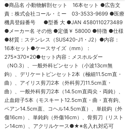
●商品名 小動物解剖セット 16本セット ●広告文
責：株式会社コール・ミー 03-3533-9699 ●医療
機具登録番号 ●型番 大 ●JAN 4580110273489
●メーカー名 その他 ●定価￥ 58000 ●特徴 ●仕様
●材質：ステンレス（SUS420-J1・J2）●内容：
16本セット●ケースサイズ（mm）：
275×370×20●セット内容：メスホルダー
（NO.3）、一般外科ピンセット（小波13cm無
鉤）、デリケートピンセット2本（極細11.5cm直・
曲）、アイリス剪刀2本（外科剪刀11.5cm直・
曲）、一般外科剪刀2本（14.5cm直両尖・両鈍）、
止血鉗子5本（モスキート12.5cm直・曲・直有鈎、
ペアン14.5cm直、コヘル14.5cm直）、単鋭鈎（外
傷16cm）、単鈍鈎（外傷16cm）、骨剪刀（リスト
ン14cm）、アクリルケース●★※名入れ対応可