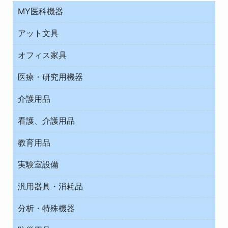
MY医科機器
診察・診断
アット文具
病棟
ＯＡ・パソコン用品
与薬・調剤薬局
オフィス家具
オフィス作業用品
医療・研究用機器
ウエアー
介護用品
タイマー・電気器具
介護・リハビリ
チューブコネクタ素材
看護、介護用品
テープ・ラベル・紙製
院内感染防止、空気清浄器類
教育用品
デシケーター類
介護・リハビリ
ベット周辺
ノート・紙製品
救急
実験室設備
ベンチ無菌ドラフト
健康機器・用品
安全保護用品 １
コンテナー保温容器
汎用器具・消耗品
事務・受付
院内感染防止、空気清浄器類
ワゴン・チェアー運搬
処置・手術
テープ・ラベル・紙製
運搬
工具類
分析・特殊機器
中材・滅菌・洗浄
安全保護用品 １
遠心器
事務用品・ＯＡデスク
病院関連商品
検査用品