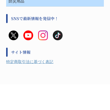
金属・樹脂実験必需２
温度・湿度管理機器
防災用品
清掃用品
光学・ルーペ製品２
樹脂容器各種
加圧・減圧・油ポンプ
感染対策用品
公害・環境機器
保護・手袋・ウエア２
介護・リハビリ
事前対策
分離・分析ロシ
SNSで最新情報を発信中！
撹拌機 ２
初期活動・対策本部
滅菌、消毒、衛生機器・用品
看護、介護用品
避難生活
薬災防止機器
救急
非常用食料品
金属、ホーロー容器・バット類
風水害対策用品
金属・樹脂実験必需１
防災備蓄セット
金属・樹脂実験必需２
防犯用品・その他
サイト情報
健康機器・用品
検査・計測
特定商取引法に基づく表記
検査用品
光学・オペクト製品１
光学・ルーペ製品２
公害・環境機器
工具類
事務・受付
事務用品・ＯＡデスク
実験室設備