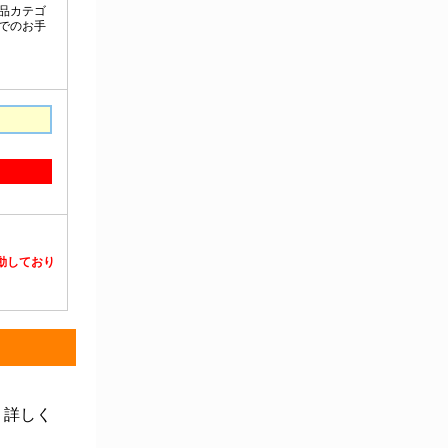
静電対策用品
洗浄機器
洗浄補助
中材・滅菌・洗浄
定温・恒温機器
電気計測機器
投薬
動物・植物実験機器
特殊精密工具
培養機器・容器
汎用科学機器
汎用器具・消耗品
病院関連商品
物性・物理量測定機器
物理・物性測定器
分析・特殊機器
分注・希釈・シリンジ
分離・分析ロシ
粉砕機器・ホモジ