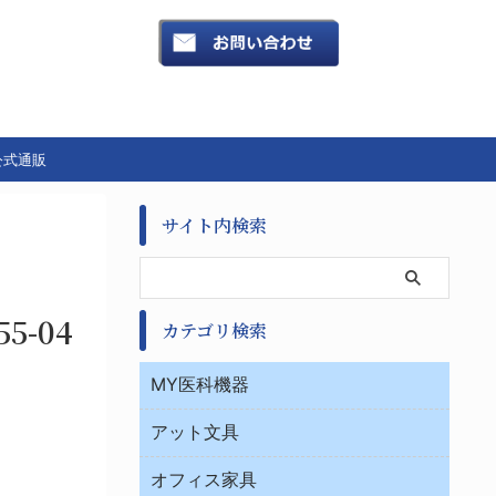
公式通販
サイト内検索
5-04
カテゴリ検索
MY医科機器
診察・診断
アット文具
病棟
ＯＡ・パソコン用品
与薬・調剤薬局
オフィス家具