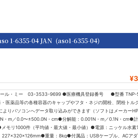
355-04 JAN (aso1-6355-04)
¥3
ミー 03-3533-9699 ●医療機具登録番号 ●型番 TNP-5 
 ●飲料・医薬品等の各種容器のキャップやフタ・ネジの開栓、閉栓トル
によりパソコンへデータ取り込みができます（ソフトはメーカーH
・m／0.0〜±500.0N・cm●分解能：0.001N・m／0.1N・cm
N・m●メモリ1000件（平均値・最大値・最小値）●電源：ニッケル水
227×320×126mm●重量：8kg●付属品：USBケーブル、ACア