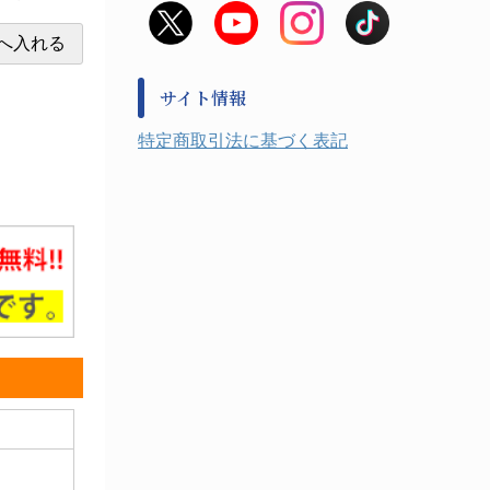
非常用食料品
金属、ホーロー容器・バット類
風水害対策用品
金属・樹脂実験必需１
防災備蓄セット
金属・樹脂実験必需２
防犯用品・その他
サイト情報
健康機器・用品
検査・計測
特定商取引法に基づく表記
検査用品
光学・オペクト製品１
光学・ルーペ製品２
公害・環境機器
工具類
事務・受付
事務用品・ＯＡデスク
実験室設備
収納
処置・手術
硝子・樹脂量器類
硝子器具・機器類
診察・計測