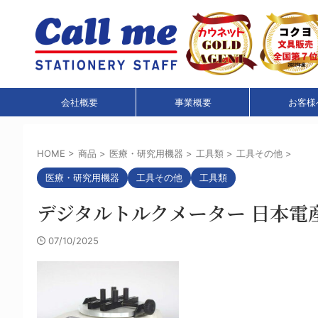
会社概要
事業概要
お客様
HOME
>
商品
>
医療・研究用機器
>
工具類
>
工具その他
>
医療・研究用機器
工具その他
工具類
デジタルトルクメーター 日本電産シンポ a
07/10/2025