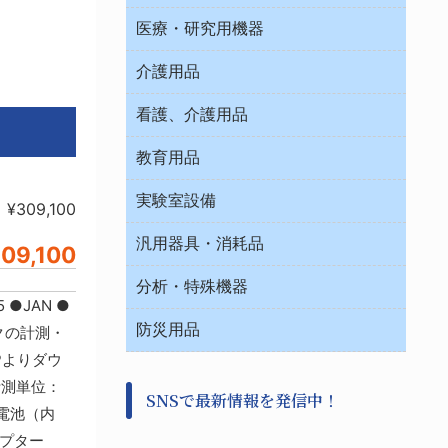
オフィス作業用品
医療・研究用機器
ウエアー
介護用品
タイマー・電気器具
介護・リハビリ
チューブコネクタ素材
看護、介護用品
テープ・ラベル・紙製
院内感染防止、空気清浄器類
教育用品
デシケーター類
介護・リハビリ
ベット周辺
ノート・紙製品
救急
実験室設備
ベンチ無菌ドラフト
¥309,100
健康機器・用品
安全保護用品 １
コンテナー保温容器
汎用器具・消耗品
事務・受付
09,100
院内感染防止、空気清浄器類
ワゴン・チェアー運搬
処置・手術
テープ・ラベル・紙製
運搬
工具類
分析・特殊機器
中材・滅菌・洗浄
安全保護用品 １
遠心器
●JAN ●
事務用品・ＯＡデスク
病院関連商品
検査用品
金属・樹脂実験必需２
温度・湿度管理機器
防災用品
清掃用品
クの計測・
光学・ルーペ製品２
樹脂容器各種
加圧・減圧・油ポンプ
Pよりダウ
感染対策用品
公害・環境機器
保護・手袋・ウエア２
介護・リハビリ
●計測単位：
事前対策
分離・分析ロシ
SNSで最新情報を発信中！
撹拌機 ２
初期活動・対策本部
素電池（内
滅菌、消毒、衛生機器・用品
看護、介護用品
避難生活
ダプター
薬災防止機器
救急