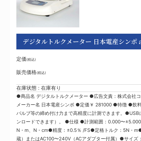
デジタルトルクメーター 日本電産シンポ aso 1-6
定価
(税込)
販売価格
(税込)
在庫状態 : 在庫有り
●商品名 デジタルトルクメーター ●広告文責：株式会社コール・
メーカー名 日本電産シンポ ●定価￥ 281000 ●特徴
バルブ等の締め付け力まで高精度に計測できます。●USB
ンロードできます）。 ●仕様 ●計測範囲：0.000〜±5.000N
N・m、N・cm●精度：±0.5％ /FS●定格トルク：5
蔵）またはAC100〜240V（ACアダプター付属）●サイズ：