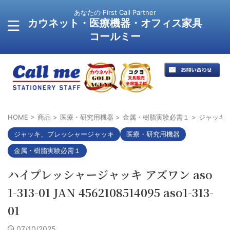
あなたの First Call Partner
カウネット・医療機器・オフィス家具
コールミー
HOME
>
商品
>
医療・研究用機器
>
金属・樹脂実験必需１
>
ジャッキ
ジャッキ、プレッシャージャッキ
医療・研究用機器
金属・樹脂実験必需１
ハイプレッシャージャッキ アズワン aso
1-313-01 JAN 4562108514095 aso1-313-
01
07/10/2025