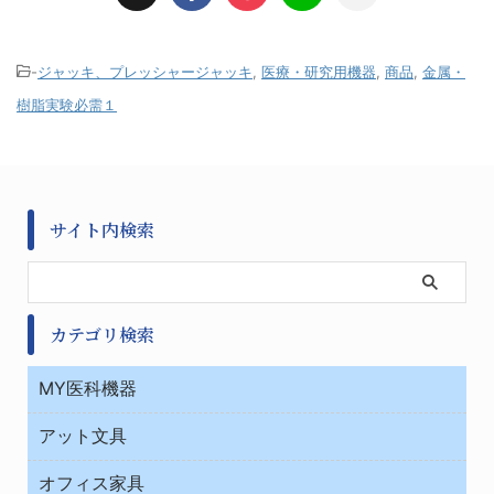
-
ジャッキ、プレッシャージャッキ
,
医療・研究用機器
,
商品
,
金属・
樹脂実験必需１
サイト内検索
カテゴリ検索
MY医科機器
診察・診断
アット文具
病棟
ＯＡ・パソコン用品
与薬・調剤薬局
オフィス家具