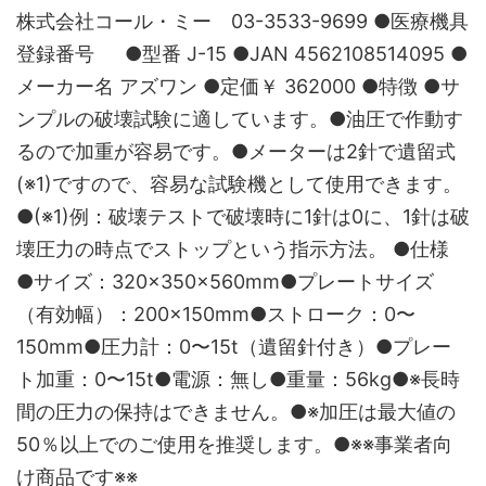
株式会社コール・ミー 03-3533-9699 ●医療機具
登録番号 ●型番 J-15 ●JAN 4562108514095 ●
メーカー名 アズワン ●定価￥ 362000 ●特徴 ●サ
ンプルの破壊試験に適しています。●油圧で作動す
るので加重が容易です。●メーターは2針で遺留式
(※1)ですので、容易な試験機として使用できます。
●(※1)例：破壊テストで破壊時に1針は0に、1針は破
壊圧力の時点でストップという指示方法。 ●仕様
●サイズ：320×350×560mm●プレートサイズ
（有効幅）：200×150mm●ストローク：0〜
150mm●圧力計：0〜15t（遺留針付き）●プレー
ト加重：0〜15t●電源：無し●重量：56kg●※長時
間の圧力の保持はできません。●※加圧は最大値の
50％以上でのご使用を推奨します。●※※事業者向
け商品です※※