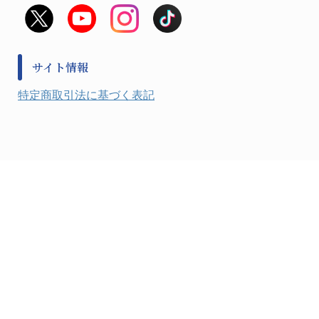
救急
非常用食料品
金属、ホーロー容器・バット類
風水害対策用品
金属・樹脂実験必需１
防災備蓄セット
金属・樹脂実験必需２
防犯用品・その他
サイト情報
健康機器・用品
検査・計測
特定商取引法に基づく表記
検査用品
光学・オペクト製品１
光学・ルーペ製品２
公害・環境機器
工具類
事務・受付
事務用品・ＯＡデスク
実験室設備
収納
処置・手術
硝子・樹脂量器類
硝子器具・機器類
診察・計測