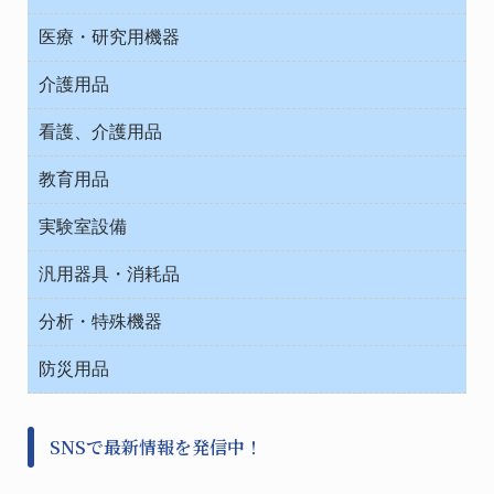
オフィス作業用品
医療・研究用機器
ウエアー
介護用品
タイマー・電気器具
介護・リハビリ
チューブコネクタ素材
看護、介護用品
テープ・ラベル・紙製
院内感染防止、空気清浄器類
教育用品
デシケーター類
介護・リハビリ
ベット周辺
ノート・紙製品
救急
実験室設備
ベンチ無菌ドラフト
健康機器・用品
安全保護用品 １
コンテナー保温容器
汎用器具・消耗品
事務・受付
院内感染防止、空気清浄器類
ワゴン・チェアー運搬
処置・手術
テープ・ラベル・紙製
運搬
工具類
分析・特殊機器
中材・滅菌・洗浄
安全保護用品 １
遠心器
事務用品・ＯＡデスク
病院関連商品
検査用品
金属・樹脂実験必需２
温度・湿度管理機器
防災用品
清掃用品
光学・ルーペ製品２
樹脂容器各種
加圧・減圧・油ポンプ
感染対策用品
公害・環境機器
保護・手袋・ウエア２
介護・リハビリ
事前対策
分離・分析ロシ
SNSで最新情報を発信中！
撹拌機 ２
初期活動・対策本部
滅菌、消毒、衛生機器・用品
看護、介護用品
避難生活
薬災防止機器