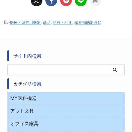
-
医療・研究用機器
,
商品
,
診察・計測
,
診察補助器具類
サイト内検索
カテゴリ検索
MY医科機器
診察・診断
アット文具
病棟
ＯＡ・パソコン用品
与薬・調剤薬局
オフィス家具