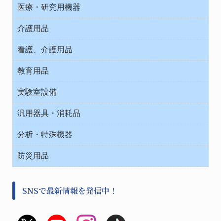
オフィス作業用品
医療・研究用機器
ウエアー
介護用品
タイマー・電気器具
介護・リハビリ
チューブコネクタ素材
看護、介護用品
テープ・ラベル・紙製
院内感染防止、空気清浄器類
教育用品
デシケーター類
介護・リハビリ
ベット周辺
ノート・紙製品
救急
実験室設備
ベンチ無菌ドラフト
健康機器・用品
安全保護用品 １
コンテナー保温容器
汎用器具・消耗品
事務・受付
院内感染防止、空気清浄器類
ワゴン・チェアー運搬
処置・手術
テープ・ラベル・紙製
運搬
工具類
分析・特殊機器
中材・滅菌・洗浄
安全保護用品 １
遠心器
事務用品・ＯＡデスク
病院関連商品
検査用品
金属・樹脂実験必需２
温度・湿度管理機器
防災用品
清掃用品
光学・ルーペ製品２
樹脂容器各種
加圧・減圧・油ポンプ
感染対策用品
公害・環境機器
保護・手袋・ウエア２
介護・リハビリ
事前対策
分離・分析ロシ
SNSで最新情報を発信中！
撹拌機 ２
初期活動・対策本部
滅菌、消毒、衛生機器・用品
看護、介護用品
避難生活
薬災防止機器
救急
非常用食料品