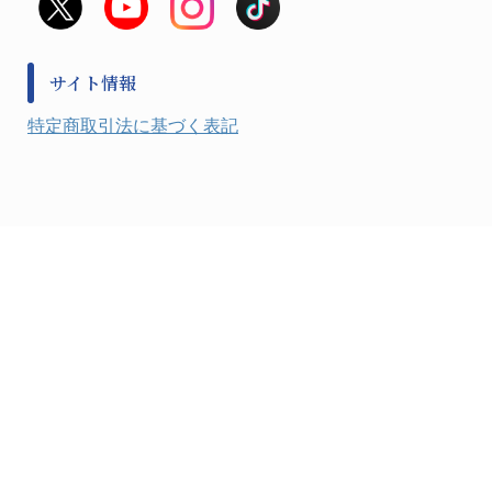
金属、ホーロー容器・バット類
風水害対策用品
金属・樹脂実験必需１
防災備蓄セット
金属・樹脂実験必需２
防犯用品・その他
サイト情報
健康機器・用品
検査・計測
特定商取引法に基づく表記
検査用品
光学・オペクト製品１
光学・ルーペ製品２
公害・環境機器
工具類
事務・受付
事務用品・ＯＡデスク
実験室設備
収納
処置・手術
硝子・樹脂量器類
硝子器具・機器類
診察・計測
静電対策用品