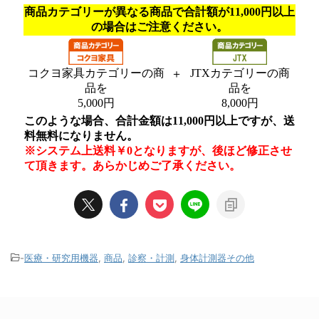
-
医療・研究用機器
,
商品
,
診察・計測
,
身体計測器その他