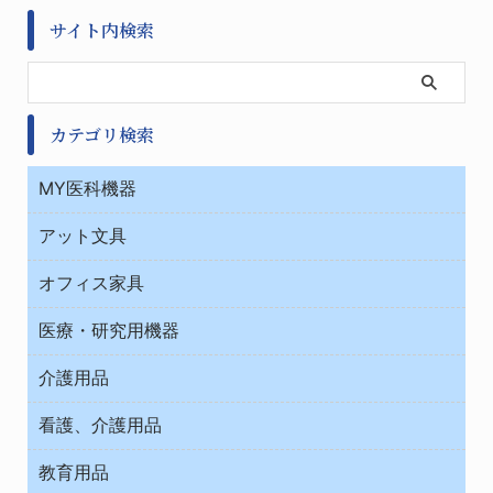
サイト内検索
カテゴリ検索
MY医科機器
診察・診断
アット文具
病棟
ＯＡ・パソコン用品
与薬・調剤薬局
オフィス家具
オフィス作業用品
医療・研究用機器
ウエアー
介護用品
タイマー・電気器具
介護・リハビリ
チューブコネクタ素材
看護、介護用品
テープ・ラベル・紙製
院内感染防止、空気清浄器類
教育用品
デシケーター類
介護・リハビリ