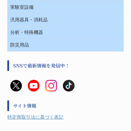
ベット周辺
ノート・紙製品
救急
実験室設備
ベンチ無菌ドラフト
健康機器・用品
安全保護用品 １
コンテナー保温容器
汎用器具・消耗品
事務・受付
院内感染防止、空気清浄器類
ワゴン・チェアー運搬
処置・手術
テープ・ラベル・紙製
運搬
工具類
分析・特殊機器
中材・滅菌・洗浄
安全保護用品 １
遠心器
事務用品・ＯＡデスク
病院関連商品
検査用品
金属・樹脂実験必需２
温度・湿度管理機器
防災用品
清掃用品
光学・ルーペ製品２
樹脂容器各種
加圧・減圧・油ポンプ
感染対策用品
公害・環境機器
保護・手袋・ウエア２
介護・リハビリ
事前対策
分離・分析ロシ
SNSで最新情報を発信中！
撹拌機 ２
初期活動・対策本部
滅菌、消毒、衛生機器・用品
看護、介護用品
避難生活
薬災防止機器
救急
非常用食料品
金属、ホーロー容器・バット類
風水害対策用品
金属・樹脂実験必需１
防災備蓄セット
金属・樹脂実験必需２
防犯用品・その他
サイト情報
健康機器・用品
検査・計測
特定商取引法に基づく表記
検査用品
光学・オペクト製品１