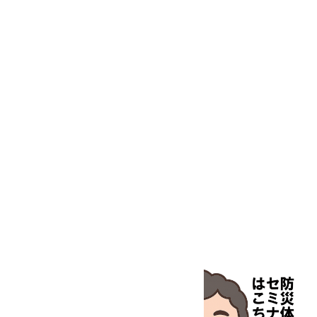
特殊精密工具
培養機器・容器
汎用科学機器
汎用器具・消耗品
病院関連商品
物性・物理量測定機器
物理・物性測定器
分析・特殊機器
分注・希釈・シリンジ
分離・分析ロシ
粉砕機器・ホモジ
保護・手袋・ウエア２
無塵環境製品
無塵対策商品
滅菌、消毒、衛生機器・用品
薬災防止機器
冷却・加熱機器