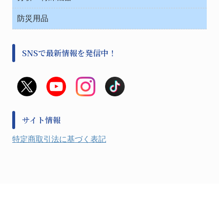
中材・滅菌・洗浄
安全保護用品 １
遠心器
事務用品・ＯＡデスク
病院関連商品
検査用品
金属・樹脂実験必需２
温度・湿度管理機器
防災用品
清掃用品
光学・ルーペ製品２
樹脂容器各種
加圧・減圧・油ポンプ
感染対策用品
公害・環境機器
保護・手袋・ウエア２
介護・リハビリ
事前対策
分離・分析ロシ
SNSで最新情報を発信中！
撹拌機 ２
初期活動・対策本部
滅菌、消毒、衛生機器・用品
看護、介護用品
避難生活
薬災防止機器
救急
非常用食料品
金属、ホーロー容器・バット類
風水害対策用品
金属・樹脂実験必需１
防災備蓄セット
金属・樹脂実験必需２
防犯用品・その他
サイト情報
健康機器・用品
検査・計測
特定商取引法に基づく表記
検査用品
光学・オペクト製品１
光学・ルーペ製品２
公害・環境機器
工具類
事務・受付
事務用品・ＯＡデスク