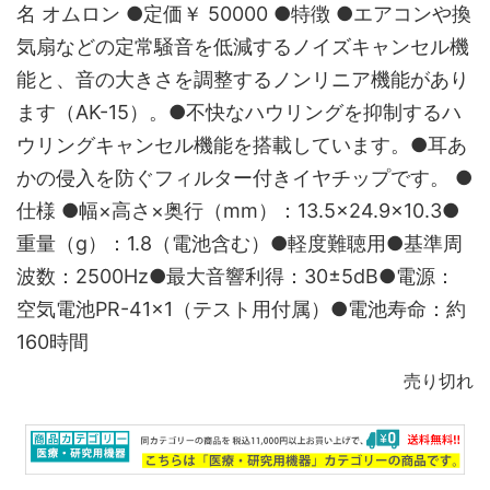
名 オムロン ●定価￥ 50000 ●特徴 ●エアコンや換
気扇などの定常騒音を低減するノイズキャンセル機
能と、音の大きさを調整するノンリニア機能があり
ます（AK-15）。●不快なハウリングを抑制するハ
ウリングキャンセル機能を搭載しています。●耳あ
かの侵入を防ぐフィルター付きイヤチップです。 ●
仕様 ●幅×高さ×奥行（mm）：13.5×24.9×10.3●
重量（g）：1.8（電池含む）●軽度難聴用●基準周
波数：2500Hz●最大音響利得：30±5dB●電源：
空気電池PR-41×1（テスト用付属）●電池寿命：約
160時間
売り切れ