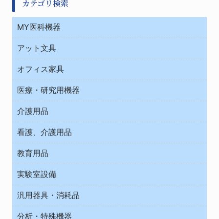
カテゴリ検索
MY医科機器
診察・診断
アット文具
病棟
ＯＡ・パソコン用品
与薬・調剤薬局
オフィス家具
オフィス作業用品
医療・研究用機器
ウエアー
介護用品
タイマー・電気器具
介護・リハビリ
チューブコネクタ素材
看護、介護用品
テープ・ラベル・紙製
院内感染防止、空気清浄器類
教育用品
デシケーター類
介護・リハビリ
ベット周辺
ノート・紙製品
救急
実験室設備
ベンチ無菌ドラフト
健康機器・用品
安全保護用品 １
コンテナー保温容器
汎用器具・消耗品
事務・受付
院内感染防止、空気清浄器類
ワゴン・チェアー運搬
処置・手術
テープ・ラベル・紙製
運搬
工具類
分析・特殊機器