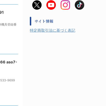
非常用食料品
金属、ホーロー容器・バット類
風水害対策用品
金属・樹脂実験必需１
91
防災備蓄セット
金属・樹脂実験必需２
防犯用品・その他
サイト情報
健康機器・用品
医療機具登録番
検査・計測
特定商取引法に基づく表記
検査用品
光学・オペクト製品１
光学・ルーペ製品２
公害・環境機器
工具類
6 aso7-
事務・受付
事務用品・ＯＡデスク
実験室設備
収納
3-9699
処置・手術
硝子・樹脂量器類
硝子器具・機器類
診察・計測