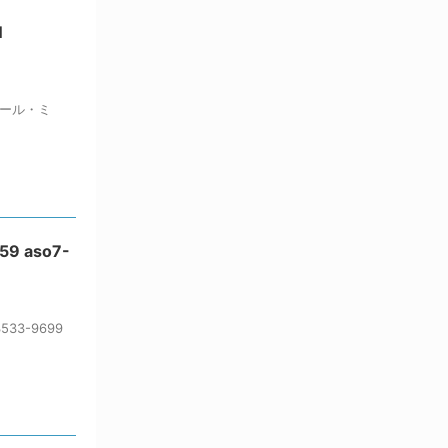
静電対策用品
N
洗浄機器
洗浄補助
中材・滅菌・洗浄
定温・恒温機器
コール・ミ
電気計測機器
投薬
動物・植物実験機器
特殊精密工具
培養機器・容器
汎用科学機器
9 aso7-
汎用器具・消耗品
病院関連商品
物性・物理量測定機器
3-9699
物理・物性測定器
分析・特殊機器
分注・希釈・シリンジ
分離・分析ロシ
粉砕機器・ホモジ