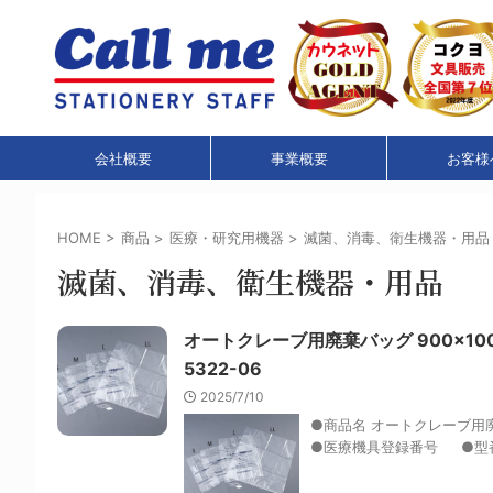
会社概要
事業概要
お客様
HOME
>
商品
>
医療・研究用機器
>
滅菌、消毒、衛生機器・用品
滅菌、消毒、衛生機器・用品
オートクレーブ用廃棄バッグ 900×1000mm 
5322-06
2025/7/10
●商品名 オートクレーブ用廃棄
●医療機具登録番号 ●型番 LL ●