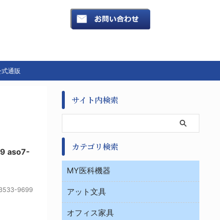
公式通販
サイト内検索
カテゴリ検索
 aso7-
MY医科機器
診察・診断
33-9699
アット文具
病棟
ＯＡ・パソコン用品
与薬・調剤薬局
オフィス家具