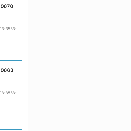
保護・手袋・ウエア２
0670
無塵環境製品
無塵対策商品
滅菌、消毒、衛生機器・用品
-3533-
薬災防止機器
冷却・加熱機器
10663
-3533-