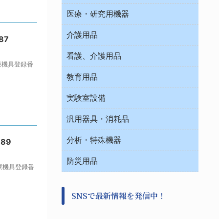
オフィス作業用品
医療・研究用機器
ウエアー
介護用品
87
タイマー・電気器具
介護・リハビリ
チューブコネクタ素材
看護、介護用品
医療機具登録番
テープ・ラベル・紙製
院内感染防止、空気清浄器類
教育用品
デシケーター類
介護・リハビリ
ベット周辺
ノート・紙製品
救急
実験室設備
ベンチ無菌ドラフト
健康機器・用品
安全保護用品 １
コンテナー保温容器
汎用器具・消耗品
事務・受付
院内感染防止、空気清浄器類
ワゴン・チェアー運搬
処置・手術
テープ・ラベル・紙製
運搬
工具類
分析・特殊機器
-89
中材・滅菌・洗浄
安全保護用品 １
遠心器
事務用品・ＯＡデスク
病院関連商品
検査用品
金属・樹脂実験必需２
温度・湿度管理機器
防災用品
清掃用品
医療機具登録番
光学・ルーペ製品２
樹脂容器各種
加圧・減圧・油ポンプ
感染対策用品
公害・環境機器
保護・手袋・ウエア２
介護・リハビリ
事前対策
分離・分析ロシ
SNSで最新情報を発信中！
撹拌機 ２
初期活動・対策本部
滅菌、消毒、衛生機器・用品
看護、介護用品
避難生活
薬災防止機器
救急