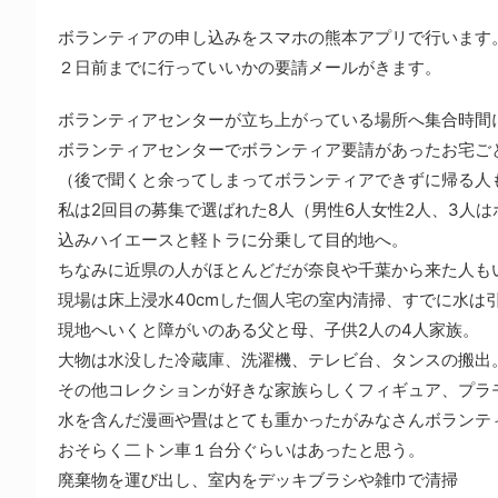
ボランティアの申し込みをスマホの熊本アプリで行います
２日前までに行っていいかの要請メールがきます。
ボランティアセンターが立ち上がっている場所へ集合時間
ボランティアセンターでボランティア要請があったお宅ご
（後で聞くと余ってしまってボランティアできずに帰る人
私は2回目の募集で選ばれた8人（男性6人女性2人、3人
込みハイエースと軽トラに分乗して目的地へ。
ちなみに近県の人がほとんどだが奈良や千葉から来た人も
現場は床上浸水40cmした個人宅の室内清掃、すでに水は
現地へいくと障がいのある父と母、子供2人の4人家族。
大物は水没した冷蔵庫、洗濯機、テレビ台、タンスの搬出
その他コレクションが好きな家族らしくフィギュア、プラモ
水を含んだ漫画や畳はとても重かったがみなさんボランテ
おそらく二トン車１台分ぐらいはあったと思う。
廃棄物を運び出し、室内をデッキブラシや雑巾で清掃