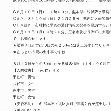
以下2025年8月26日時点で熊本大雨の概要です。（熊本
○８月１０日（日）１１時００分、熊本県に線状降水帯発
○また、８月１０日（日）２１時２５分、県内に大雨警報
○引き続き、市町村に早めの避難情報の発令を要請すると
○８月１１日（月）０時２０分、玉名市及び長洲町に大雨
で、お知らせします。
★被災された方は10日の夜２５時には床上浸水していたそ
★あっという間の出来事ですね
８月１０日からの大雨にかかる被害情報 （１４：００現在
【人的被害】 （死 亡）４名
甲佐町：男性
八代市：女性
熊本市：男性
甲佐町：女性
（安否不明）１名 熊本市：北区貢町で車両2 台が流出し､1
（重 傷 者）３名