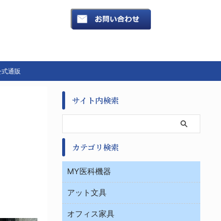
公式通販
サイト内検索
カテゴリ検索
MY医科機器
診察・診断
アット文具
病棟
ＯＡ・パソコン用品
与薬・調剤薬局
オフィス家具