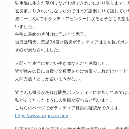
駐車場に生えた草刈りなども鍬できれいに刈り取りまでし
被災前よりきれいになったのではと冗談混じりで話してい
昼に一旦8人でボランティアセンターに戻ると子ども食堂
いました。
午後に最終の片付けに伺い全て完了。
当日は晴天、気温34度と防災ボランティアは長袖長ズボ
き心が満たされました。
人間って本当にすごい生き物なんだと感動した。
皆が休みの日に自費で交通費をかけ無償でこれだけハード
人間万歳！としか言いようがない。
皆さんも機会があれば防災ボランティアに参加してみては
私がそうだったように人生観が変わると思います。
こちらのページでボランティア募集の確認ができます。
https://www.saigaivc.com/