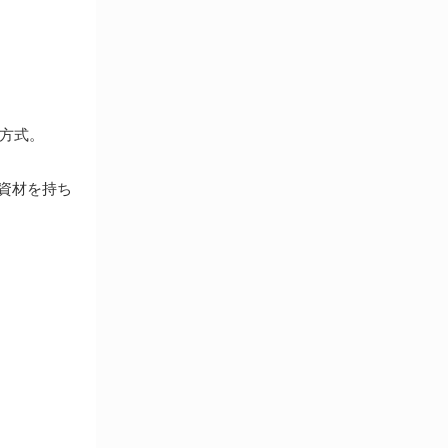
静電対策用品
洗浄機器
洗浄補助
中材・滅菌・洗浄
定温・恒温機器
電気計測機器
方式。
投薬
動物・植物実験機器
資材を持ち
特殊精密工具
培養機器・容器
汎用科学機器
汎用器具・消耗品
病院関連商品
物性・物理量測定機器
物理・物性測定器
分析・特殊機器
分注・希釈・シリンジ
分離・分析ロシ
粉砕機器・ホモジ