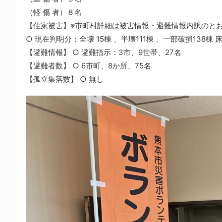
（軽 傷 者）８名
【住家被害】※市町村詳細は被害情報・避難情報内訳のと
○ 現在判明分：全壊 15棟 、半壊111棟 、一部破損138棟 床
【避難情報】 ○ 避難指示：3市、9世帯、27名
【避難者数】 ○ 6市町、8か所、75名
【孤立集落数】 ○ 無し