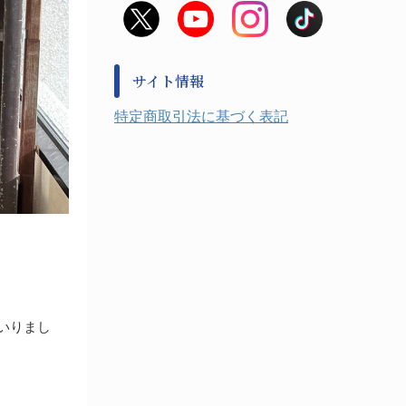
非常用食料品
金属、ホーロー容器・バット類
風水害対策用品
金属・樹脂実験必需１
防災備蓄セット
金属・樹脂実験必需２
防犯用品・その他
サイト情報
健康機器・用品
検査・計測
特定商取引法に基づく表記
検査用品
光学・オペクト製品１
光学・ルーペ製品２
公害・環境機器
工具類
事務・受付
事務用品・ＯＡデスク
実験室設備
収納
処置・手術
いりまし
硝子・樹脂量器類
硝子器具・機器類
診察・計測