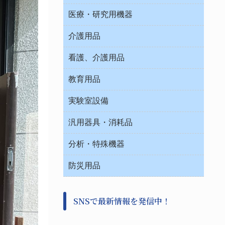
オフィス作業用品
医療・研究用機器
ウエアー
介護用品
タイマー・電気器具
介護・リハビリ
チューブコネクタ素材
看護、介護用品
テープ・ラベル・紙製
院内感染防止、空気清浄器類
教育用品
デシケーター類
介護・リハビリ
ベット周辺
ノート・紙製品
救急
実験室設備
ベンチ無菌ドラフト
健康機器・用品
安全保護用品 １
コンテナー保温容器
汎用器具・消耗品
事務・受付
院内感染防止、空気清浄器類
ワゴン・チェアー運搬
処置・手術
テープ・ラベル・紙製
運搬
工具類
分析・特殊機器
中材・滅菌・洗浄
安全保護用品 １
遠心器
事務用品・ＯＡデスク
病院関連商品
検査用品
金属・樹脂実験必需２
温度・湿度管理機器
防災用品
清掃用品
光学・ルーペ製品２
樹脂容器各種
加圧・減圧・油ポンプ
感染対策用品
公害・環境機器
保護・手袋・ウエア２
介護・リハビリ
事前対策
分離・分析ロシ
SNSで最新情報を発信中！
撹拌機 ２
初期活動・対策本部
滅菌、消毒、衛生機器・用品
看護、介護用品
避難生活
薬災防止機器
救急