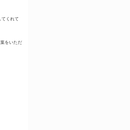
保護・手袋・ウエア２
無塵環境製品
無塵対策商品
してくれて
滅菌、消毒、衛生機器・用品
薬災防止機器
冷却・加熱機器
言葉をいただ