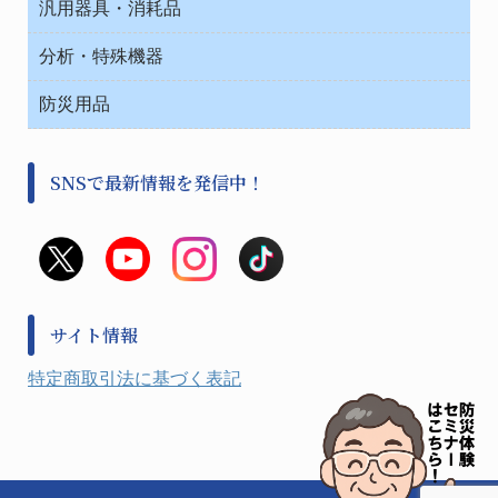
汎用器具・消耗品
事務・受付
院内感染防止、空気清浄器類
ワゴン・チェアー運搬
処置・手術
テープ・ラベル・紙製
運搬
工具類
分析・特殊機器
中材・滅菌・洗浄
安全保護用品 １
遠心器
事務用品・ＯＡデスク
病院関連商品
検査用品
金属・樹脂実験必需２
温度・湿度管理機器
防災用品
清掃用品
光学・ルーペ製品２
樹脂容器各種
加圧・減圧・油ポンプ
感染対策用品
公害・環境機器
保護・手袋・ウエア２
介護・リハビリ
事前対策
分離・分析ロシ
SNSで最新情報を発信中！
撹拌機 ２
初期活動・対策本部
滅菌、消毒、衛生機器・用品
看護、介護用品
避難生活
薬災防止機器
救急
非常用食料品
金属、ホーロー容器・バット類
風水害対策用品
金属・樹脂実験必需１
防災備蓄セット
金属・樹脂実験必需２
防犯用品・その他
サイト情報
健康機器・用品
検査・計測
特定商取引法に基づく表記
検査用品
光学・オペクト製品１
光学・ルーペ製品２
公害・環境機器