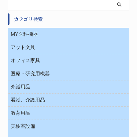
カテゴリ検索
MY医科機器
診察・診断
アット文具
病棟
ＯＡ・パソコン用品
与薬・調剤薬局
オフィス家具
オフィス作業用品
医療・研究用機器
ウエアー
介護用品
タイマー・電気器具
介護・リハビリ
チューブコネクタ素材
看護、介護用品
テープ・ラベル・紙製
院内感染防止、空気清浄器類
教育用品
デシケーター類
介護・リハビリ
ベット周辺
ノート・紙製品
救急
実験室設備
ベンチ無菌ドラフト
健康機器・用品
安全保護用品 １
コンテナー保温容器