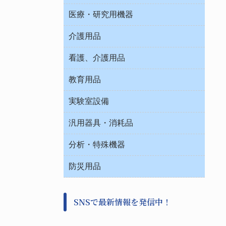
オフィス作業用品
医療・研究用機器
ウエアー
介護用品
タイマー・電気器具
介護・リハビリ
チューブコネクタ素材
看護、介護用品
テープ・ラベル・紙製
院内感染防止、空気清浄器類
教育用品
デシケーター類
介護・リハビリ
ベット周辺
ノート・紙製品
救急
実験室設備
ベンチ無菌ドラフト
健康機器・用品
安全保護用品 １
コンテナー保温容器
汎用器具・消耗品
事務・受付
院内感染防止、空気清浄器類
ワゴン・チェアー運搬
処置・手術
テープ・ラベル・紙製
運搬
工具類
分析・特殊機器
中材・滅菌・洗浄
安全保護用品 １
遠心器
事務用品・ＯＡデスク
病院関連商品
検査用品
金属・樹脂実験必需２
温度・湿度管理機器
防災用品
清掃用品
光学・ルーペ製品２
樹脂容器各種
加圧・減圧・油ポンプ
感染対策用品
公害・環境機器
保護・手袋・ウエア２
介護・リハビリ
事前対策
分離・分析ロシ
SNSで最新情報を発信中！
撹拌機 ２
初期活動・対策本部
滅菌、消毒、衛生機器・用品
看護、介護用品
避難生活
薬災防止機器
救急