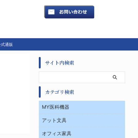
公式通販
サイト内検索
カテゴリ検索
MY医科機器
診察・診断
アット文具
病棟
ＯＡ・パソコン用品
与薬・調剤薬局
オフィス家具