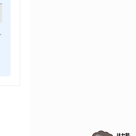
保護・手袋・ウエア２
無塵環境製品
無塵対策商品
滅菌、消毒、衛生機器・用品
し
薬災防止機器
冷却・加熱機器