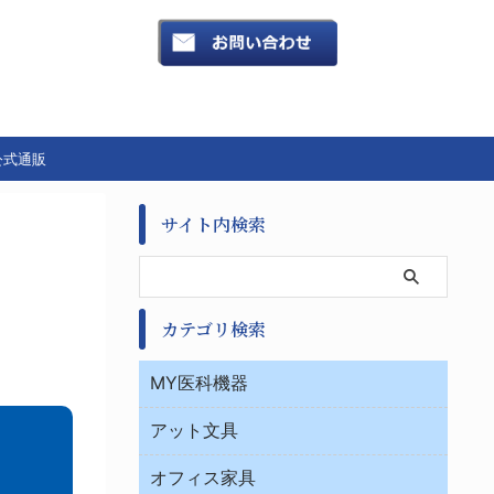
公式通販
サイト内検索
カテゴリ検索
MY医科機器
診察・診断
アット文具
病棟
ＯＡ・パソコン用品
与薬・調剤薬局
オフィス家具