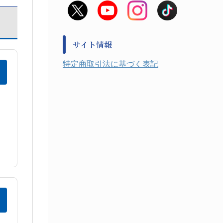
非常用食料品
金属、ホーロー容器・バット類
風水害対策用品
金属・樹脂実験必需１
防災備蓄セット
金属・樹脂実験必需２
防犯用品・その他
サイト情報
健康機器・用品
検査・計測
特定商取引法に基づく表記
検査用品
光学・オペクト製品１
光学・ルーペ製品２
公害・環境機器
工具類
事務・受付
事務用品・ＯＡデスク
実験室設備
収納
処置・手術
硝子・樹脂量器類
硝子器具・機器類
診察・計測