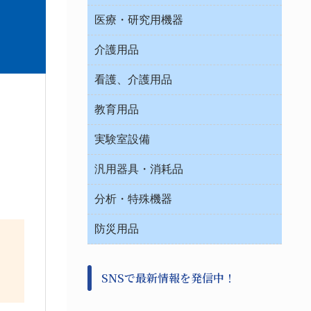
オフィス作業用品
医療・研究用機器
ウエアー
介護用品
タイマー・電気器具
介護・リハビリ
チューブコネクタ素材
看護、介護用品
テープ・ラベル・紙製
院内感染防止、空気清浄器類
教育用品
デシケーター類
介護・リハビリ
ベット周辺
ノート・紙製品
救急
実験室設備
ベンチ無菌ドラフト
健康機器・用品
安全保護用品 １
コンテナー保温容器
汎用器具・消耗品
事務・受付
院内感染防止、空気清浄器類
ワゴン・チェアー運搬
処置・手術
テープ・ラベル・紙製
運搬
工具類
分析・特殊機器
中材・滅菌・洗浄
安全保護用品 １
遠心器
事務用品・ＯＡデスク
病院関連商品
検査用品
金属・樹脂実験必需２
温度・湿度管理機器
防災用品
清掃用品
光学・ルーペ製品２
樹脂容器各種
加圧・減圧・油ポンプ
感染対策用品
公害・環境機器
保護・手袋・ウエア２
く
介護・リハビリ
事前対策
分離・分析ロシ
SNSで最新情報を発信中！
撹拌機 ２
初期活動・対策本部
滅菌、消毒、衛生機器・用品
看護、介護用品
避難生活
薬災防止機器
救急