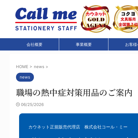
会社概要
事業概要
お客様
HOME
>
news
>
news
職場の熱中症対策用品のご案内
06/25/2026
カウネット正規販売代理店 株式会社コール・ミー