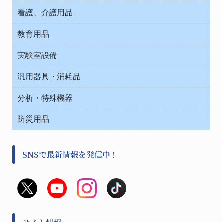
介護・リハビリ
チューブコネクタ素材
看護、介護用品
テープ・ラベル・紙製
院内感染防止、空気清浄器類
教育用品
デシケーター類
介護・リハビリ
ベット周辺
ノート・紙製品
救急
実験室設備
ベンチ無菌ドラフト
健康機器・用品
安全保護用品 １
コンテナー保温容器
汎用器具・消耗品
事務・受付
院内感染防止、空気清浄器類
ワゴン・チェアー運搬
処置・手術
テープ・ラベル・紙製
運搬
工具類
分析・特殊機器
中材・滅菌・洗浄
安全保護用品 １
遠心器
事務用品・ＯＡデスク
病院関連商品
検査用品
金属・樹脂実験必需２
温度・湿度管理機器
防災用品
清掃用品
光学・ルーペ製品２
樹脂容器各種
加圧・減圧・油ポンプ
感染対策用品
公害・環境機器
保護・手袋・ウエア２
介護・リハビリ
事前対策
分離・分析ロシ
SNSで最新情報を発信中！
撹拌機 ２
初期活動・対策本部
滅菌、消毒、衛生機器・用品
看護、介護用品
避難生活
薬災防止機器
救急
非常用食料品
金属、ホーロー容器・バット類
風水害対策用品
金属・樹脂実験必需１
防災備蓄セット
金属・樹脂実験必需２
防犯用品・その他