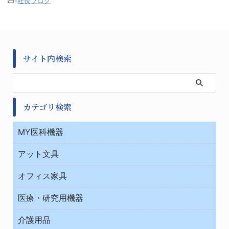
-
社長ブログ
サイト内検索
カテゴリ検索
MY医科機器
診察・診断
アット文具
病棟
ＯＡ・パソコン用品
与薬・調剤薬局
オフィス家具
オフィス作業用品
医療・研究用機器
ウエアー
介護用品
タイマー・電気器具