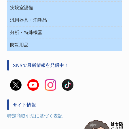
ベット周辺
ノート・紙製品
救急
実験室設備
ベンチ無菌ドラフト
健康機器・用品
安全保護用品 １
コンテナー保温容器
汎用器具・消耗品
事務・受付
院内感染防止、空気清浄器類
ワゴン・チェアー運搬
処置・手術
テープ・ラベル・紙製
運搬
工具類
分析・特殊機器
中材・滅菌・洗浄
安全保護用品 １
遠心器
事務用品・ＯＡデスク
病院関連商品
検査用品
金属・樹脂実験必需２
温度・湿度管理機器
防災用品
清掃用品
光学・ルーペ製品２
樹脂容器各種
加圧・減圧・油ポンプ
感染対策用品
公害・環境機器
保護・手袋・ウエア２
介護・リハビリ
事前対策
分離・分析ロシ
SNSで最新情報を発信中！
撹拌機 ２
初期活動・対策本部
滅菌、消毒、衛生機器・用品
看護、介護用品
避難生活
薬災防止機器
救急
非常用食料品
金属、ホーロー容器・バット類
風水害対策用品
金属・樹脂実験必需１
防災備蓄セット
金属・樹脂実験必需２
防犯用品・その他
サイト情報
健康機器・用品
検査・計測
特定商取引法に基づく表記
検査用品
光学・オペクト製品１