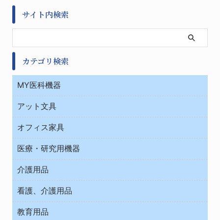
サイト内検索
カテゴリ検索
MY医科機器
診察・診断
アット文具
病棟
ＯＡ・パソコン用品
与薬・調剤薬局
オフィス家具
オフィス作業用品
医療・研究用機器
ウエアー
介護用品
タイマー・電気器具
介護・リハビリ
チューブコネクタ素材
看護、介護用品
テープ・ラベル・紙製
院内感染防止、空気清浄器類
教育用品
デシケーター類
介護・リハビリ